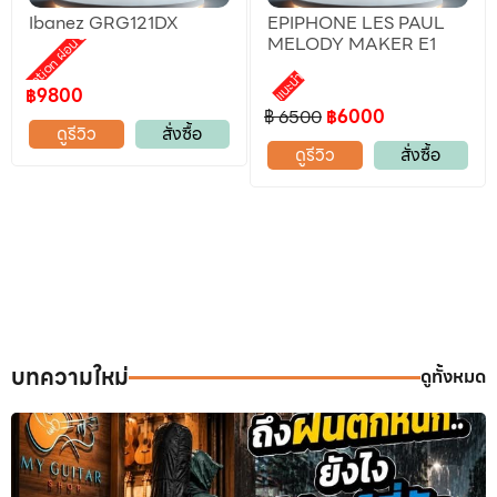
Ibanez GRG121DX
EPIPHONE LES PAUL
Promotion ผ่อน 0%
MELODY MAKER E1
แนะนำ
฿9800
฿ 6500
฿6000
ดูรีวิว
สั่งซื้อ
ดูรีวิว
สั่งซื้อ
บทความใหม่
ดูทั้งหมด