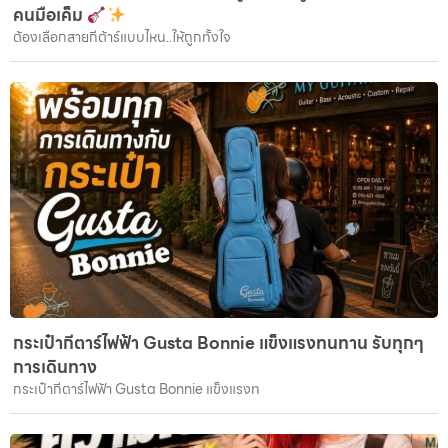
คนมือเค็ม
ต้องเลือกสายกีต้าร์แบบไหน..ให้ถูกทั้งใจ
กระเป๋ากีตาร์ไฟฟ้า Gusta Bonnie แข็งแรงทนทาน รับทุกๆ
การเดินทาง
กระเป๋ากีตาร์ไฟฟ้า Gusta Bonnie แข็งแรงท