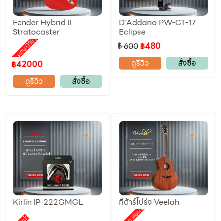
Fender Hybrid II
D’Addario PW-CT-17
ลดราคา
Stratocaster
Eclipse
,
motion ผ่อน 0%
฿ 600
฿480
ดูรีวิว
สั่งซื้อ
฿42000
ดูรีวิว
สั่งซื้อ
Kirlin IP-222GMGL
กีต้าร์โปร่ง Veelah