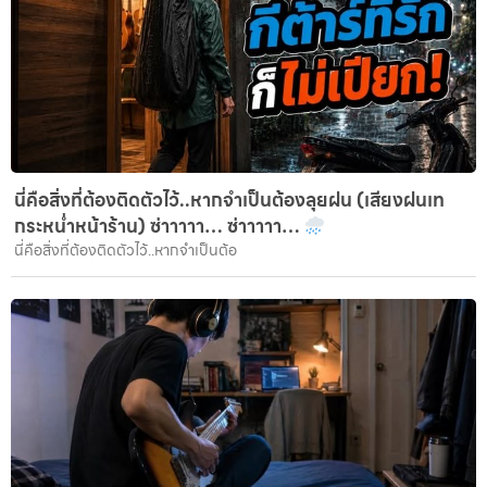
นี่คือสิ่งที่ต้องติดตัวไว้..หากจำเป็นต้องลุยฝน (เสียงฝนเท
กระหน่ำหน้าร้าน) ซ่าาาาา… ซ่าาาาา…
นี่คือสิ่งที่ต้องติดตัวไว้..หากจำเป็นต้อ