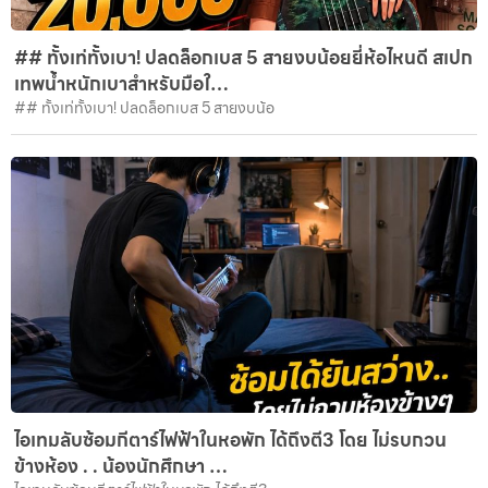
## ทั้งเท่ทั้งเบา! ปลดล็อกเบส 5 สายงบน้อยยี่ห้อไหนดี สเปก
เทพน้ำหนักเบาสำหรับมือใ…
## ทั้งเท่ทั้งเบา! ปลดล็อกเบส 5 สายงบน้อ
ไอเทมลับซ้อมกีตาร์ไฟฟ้าในหอพัก ได้ถึงตี3 โดย ไม่รบกวน
ข้างห้อง . . น้องนักศึกษา …