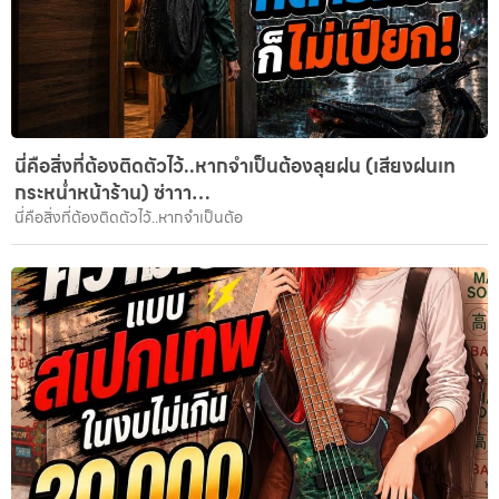
นี่คือสิ่งที่ต้องติดตัวไว้..หากจำเป็นต้องลุยฝน (เสียงฝนเท
กระหน่ำหน้าร้าน) ซ่าาา…
นี่คือสิ่งที่ต้องติดตัวไว้..หากจำเป็นต้อ