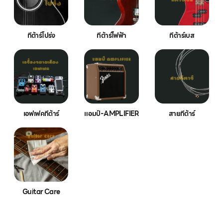
กีต้าร์โปร่ง
กีต้าร์ไฟฟ้า
กีต้าร์เบส
เอฟเฟคกีต้าร์
แอมป์-AMPLIFIER
สายกีต้าร์
Guitar Care