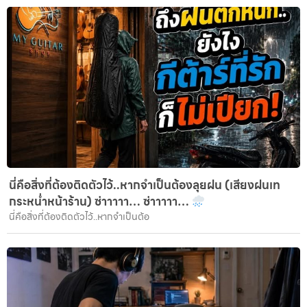
นี่คือสิ่งที่ต้องติดตัวไว้..หากจำเป็นต้องลุยฝน (เสียงฝนเท
กระหน่ำหน้าร้าน) ซ่าาาาา… ซ่าาาาา…
นี่คือสิ่งที่ต้องติดตัวไว้..หากจำเป็นต้อ