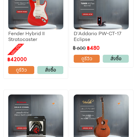
Fender Hybrid II
D’Addario PW-CT-17
ลดราคา
Stratocaster
Eclipse
,
omotion ผ่อน 0%
฿ 600
฿480
ดูรีวิว
สั่งซื้อ
฿42000
ดูรีวิว
สั่งซื้อ