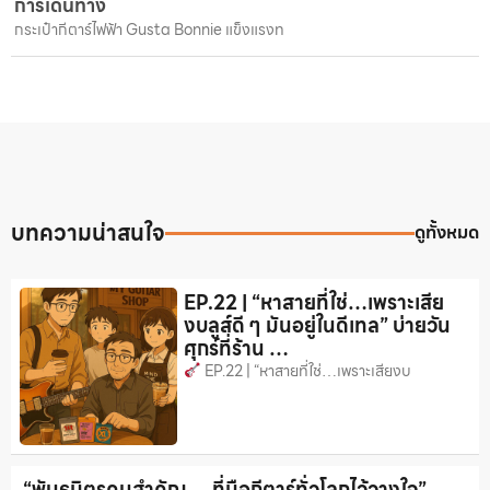
การเดินทาง
กระเป๋ากีตาร์ไฟฟ้า Gusta Bonnie แข็งแรงท
บทความน่าสนใจ
ดูทั้งหมด
EP.22 | “หาสายที่ใช่…เพราะเสีย
งบลูส์ดี ๆ มันอยู่ในดีเทล” บ่ายวัน
ศุกร์ที่ร้าน …
EP.22 | “หาสายที่ใช่…เพราะเสียงบ
“พันธมิตรคนสำคัญ….ที่มือกีตาร์ทั่วโลกไว้วางใจ”