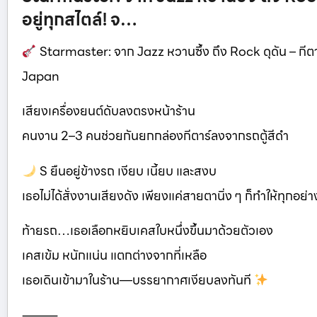
อยู่ทุกสไตล์! จ…
Starmaster: จาก Jazz หวานซึ้ง ถึง Rock ดุดัน – กีตาร
Japan
เสียงเครื่องยนต์ดับลงตรงหน้าร้าน
คนงาน 2–3 คนช่วยกันยกกล่องกีตาร์ลงจากรถตู้สีดำ
S ยืนอยู่ข้างรถ เงียบ เนี้ยบ และสงบ
เธอไม่ได้สั่งงานเสียงดัง เพียงแค่สายตานิ่ง ๆ ก็ทำให้ทุกอย่
ท้ายรถ…เธอเลือกหยิบเคสใบหนึ่งขึ้นมาด้วยตัวเอง
เคสเข้ม หนักแน่น แตกต่างจากที่เหลือ
เธอเดินเข้ามาในร้าน—บรรยากาศเงียบลงทันที
⸻