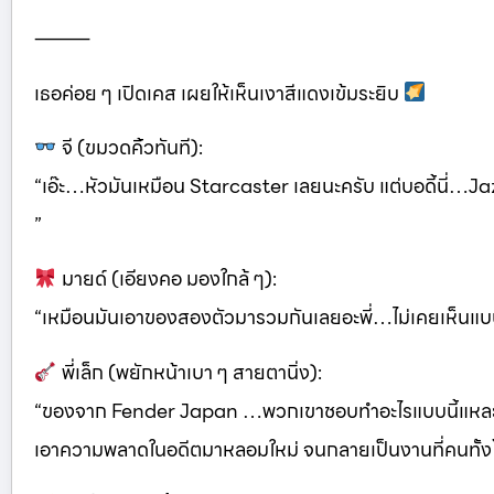
⸻
เธอค่อย ๆ เปิดเคส เผยให้เห็นเงาสีแดงเข้มระยิบ
จี (ขมวดคิ้วทันที):
“เอ๊ะ…หัวมันเหมือน Starcaster เลยนะครับ แต่บอดี้นี่…J
”
มายด์ (เอียงคอ มองใกล้ ๆ):
“เหมือนมันเอาของสองตัวมารวมกันเลยอะพี่…ไม่เคยเห็นแบ
พี่เล็ก (พยักหน้าเบา ๆ สายตานิ่ง):
“ของจาก Fender Japan …พวกเขาชอบทำอะไรแบบนี้แหล
เอาความพลาดในอดีตมาหลอมใหม่ จนกลายเป็นงานที่คนทั้