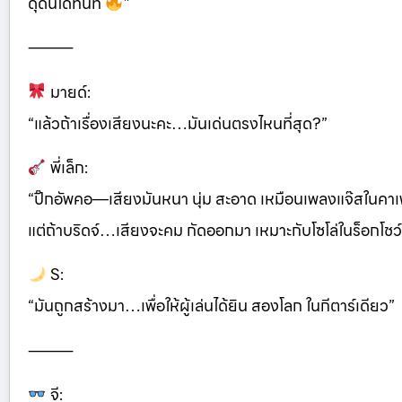
ดุดันได้ทันที
”
⸻
มายด์:
“แล้วถ้าเรื่องเสียงนะคะ…มันเด่นตรงไหนที่สุด?”
พี่เล็ก:
“ปิ๊กอัพคอ—เสียงมันหนา นุ่ม สะอาด เหมือนเพลงแจ๊สในคาเฟ
แต่ถ้าบริดจ์…เสียงจะคม กัดออกมา เหมาะกับโซโล่ในร็อกโชว
S:
“มันถูกสร้างมา…เพื่อให้ผู้เล่นได้ยิน สองโลก ในกีตาร์เดียว”
⸻
จี: