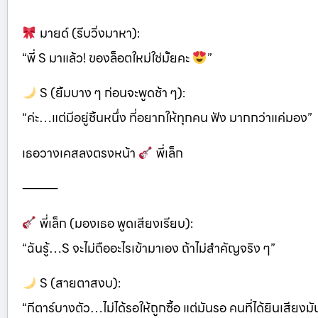
มายด์ (รีบวิ่งมาหา):
“พี่ S มาแล้ว! ของล็อตใหม่ใช่มั้ยคะ
”
S (ยิ้มบาง ๆ ก่อนจะพูดช้า ๆ):
“ค่ะ…แต่มีอยู่ชิ้นหนึ่ง ที่อยากให้ทุกคน ฟัง มากกว่าแค่มอง”
เธอวางเคสลงตรงหน้า
พี่เล็ก
⸻
พี่เล็ก (มองเธอ พูดเสียงเรียบ):
“ฉันรู้…S จะไม่ถืออะไรเข้ามาเอง ถ้าไม่สำคัญจริง ๆ”
S (สายตาสงบ):
“กีตาร์บางตัว…ไม่ได้รอให้ถูกซื้อ แต่มันรอ คนที่ได้ยินเสียงม