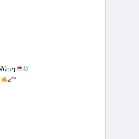
่เล็ก ๆ
์
”