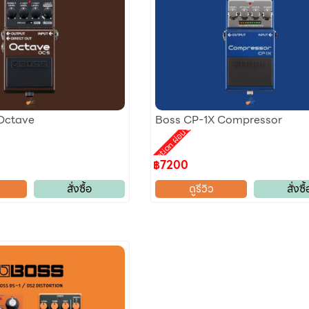
Octave
Boss CP-1X Compressor
Promotion ผ่อน 0%
฿7200
สั่งซื้อ
ดูรีวิว
สั่งซื้