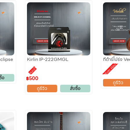
clipse
Kirlin IP-222GMGL
กีต้าร์โปร่ง V
Promotion ผ่อน 0%
แนะนำ
ซื้อ
฿500
ดูรีวิว
ดูรีวิว
สั่งซื้อ