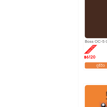
ลดราคา
Boss OC-5 
,
Promotion ผ่อน 0%
฿6120
ดูรีวิว