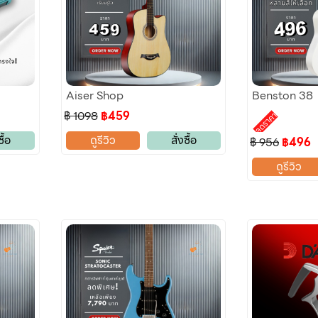
Aiser Shop
Benston 38
฿ 1098
฿459
ลดราคา
ซื้อ
ดูรีวิว
สั่งซื้อ
฿ 956
฿496
ดูรีวิว