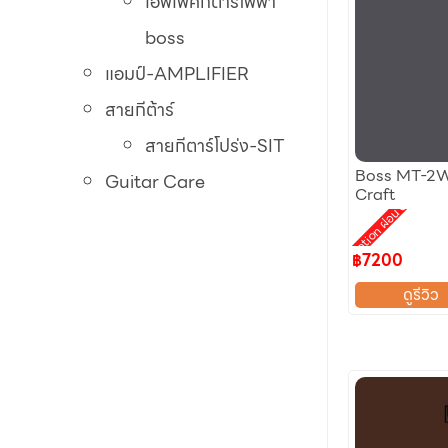
เอฟเฟคกีต้าร์ไฟฟ้า
boss
แอมป์-AMPLIFIER
สายกีต้าร์
สายกีตาร์โปร่ง-SIT
Boss MT-2W
Guitar Care
Craft
Promotion ผ่อน 0%
฿7200
ดูรีวิว