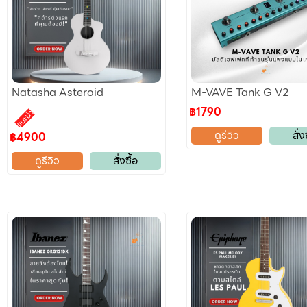
Natasha Asteroid
M-VAVE Tank G V2
฿1790
แนะนำ
ดูรีวิว
สั่ง
฿4900
ดูรีวิว
สั่งซื้อ