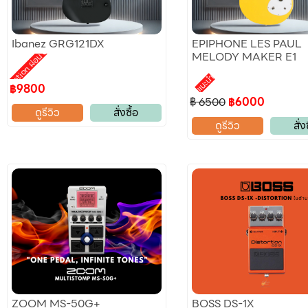
Ibanez GRG121DX
EPIPHONE LES PAUL
romotion ผ่อน 0%
MELODY MAKER E1
แนะนำ
฿9800
฿ 6500
฿6000
ดูรีวิว
สั่งซื้อ
ดูรีวิว
สั่ง
ZOOM MS-50G+
BOSS DS-1X