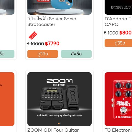
กีต้าร์ไฟฟ้า Squier Sonic
D’Addario 
Stratocaster
CAPO
฿ 1000
฿800
แนะนำ
ดูรีวิว
฿ 10000
฿7790
ซื้อ
ดูรีวิว
สั่งซื้อ
ZOOM G1X Four Guitar
TC Electroni