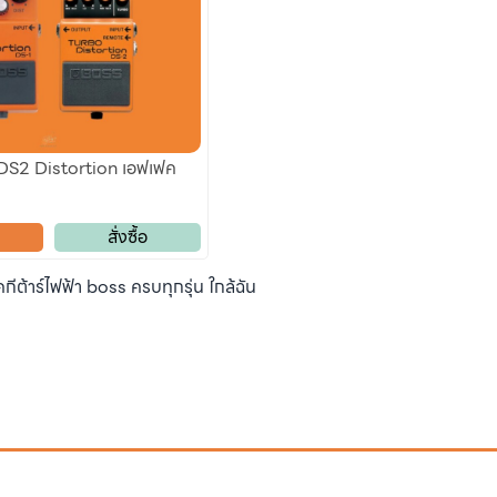
DS2 Distortion เอฟเฟค
สั่งซื้อ
ีต้าร์ไฟฟ้า boss ครบทุกรุ่น ใกล้ฉัน