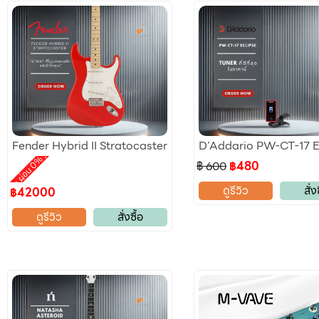
ลดราคา
Fender Hybrid II Stratocaster
D’Addario PW-CT-17 E
,
otion ผ่อน 0%
฿ 600
฿480
ดูรีวิว
สั่ง
฿42000
ดูรีวิว
สั่งซื้อ