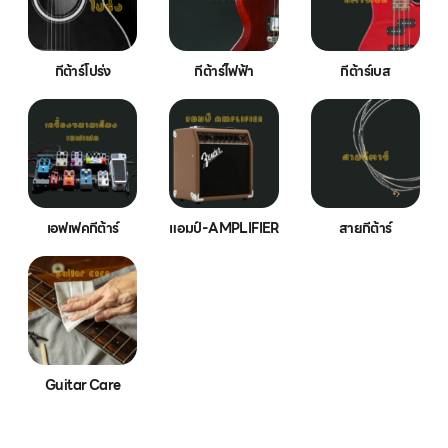
กีต้าร์โปร่ง
กีต้าร์ไฟฟ้า
กีต้าร์เบส
เอฟเฟคกีต้าร์
แอมป์-AMPLIFIER
สายกีต้าร์
Guitar Care