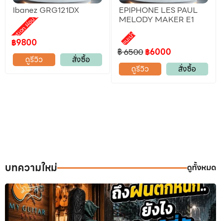
Ibanez GRG121DX
EPIPHONE LES PAUL
Promotion ผ่อน 0%
MELODY MAKER E1
แนะนำ
฿9800
฿ 6500
฿6000
ดูรีวิว
สั่งซื้อ
ดูรีวิว
สั่งซื้อ
บทความใหม่
ดูทั้งหมด