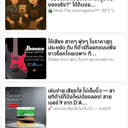
ของจริง?” ใต้ดินขอ…
Mind The Interrogator™ – EP.2 “ข
ให้เสียง สาดๆ พุ่งๆ ในราคาสุด
ประหยัด กับ กีต้าร์ที่ออกแบบเพื่อ
ชาวร็อคโดยเฉพาะ กี…
ให้เสียง สาดๆ พุ่งๆ ในราคาสุดประหยัด กับ
เล่นง่าย เสียงใส ไม่เจ็บนิ้ว — สา
ยกีต้าร์ที่มือใหม่ต้องลอง! สาย
เบอร์ 9 จาก D’A…
เล่นง่าย เสียงใส ไม่เจ็บนิ้ว — สายกีต้