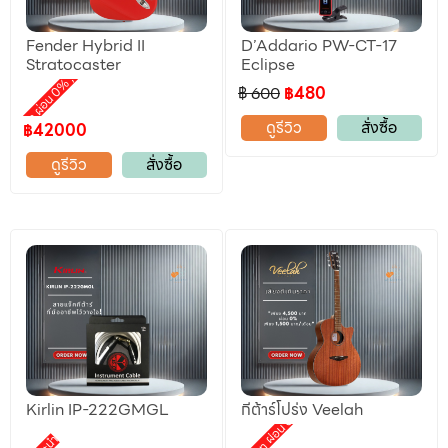
Fender Hybrid II
D’Addario PW-CT-17
ลดราคา
Stratocaster
Eclipse
,
motion ผ่อน 0%
฿ 600
฿480
ดูรีวิว
สั่งซื้อ
฿42000
ดูรีวิว
สั่งซื้อ
Kirlin IP-222GMGL
กีต้าร์โปร่ง Veelah