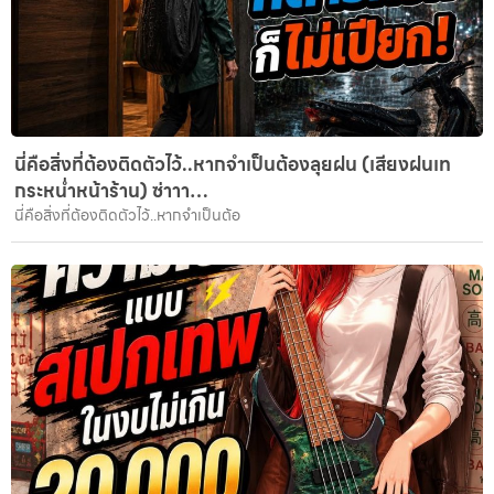
นี่คือสิ่งที่ต้องติดตัวไว้..หากจำเป็นต้องลุยฝน (เสียงฝนเท
กระหน่ำหน้าร้าน) ซ่าาา…
นี่คือสิ่งที่ต้องติดตัวไว้..หากจำเป็นต้อ