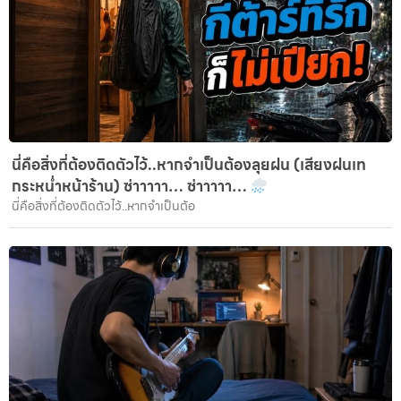
นี่คือสิ่งที่ต้องติดตัวไว้..หากจำเป็นต้องลุยฝน (เสียงฝนเท
กระหน่ำหน้าร้าน) ซ่าาาาา… ซ่าาาาา…
นี่คือสิ่งที่ต้องติดตัวไว้..หากจำเป็นต้อ