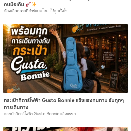
คนมือเค็ม
ต้องเลือกสายกีต้าร์แบบไหน..ให้ถูกทั้งใจ
กระเป๋ากีตาร์ไฟฟ้า Gusta Bonnie แข็งแรงทนทาน รับทุกๆ
การเดินทาง
กระเป๋ากีตาร์ไฟฟ้า Gusta Bonnie แข็งแรงท