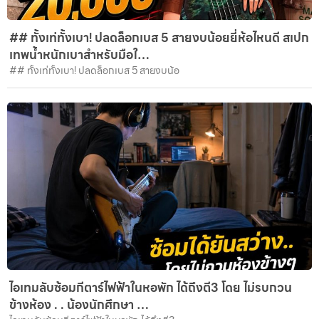
## ทั้งเท่ทั้งเบา! ปลดล็อกเบส 5 สายงบน้อยยี่ห้อไหนดี สเปก
เทพน้ำหนักเบาสำหรับมือใ…
## ทั้งเท่ทั้งเบา! ปลดล็อกเบส 5 สายงบน้อ
ไอเทมลับซ้อมกีตาร์ไฟฟ้าในหอพัก ได้ถึงตี3 โดย ไม่รบกวน
ข้างห้อง . . น้องนักศึกษา …