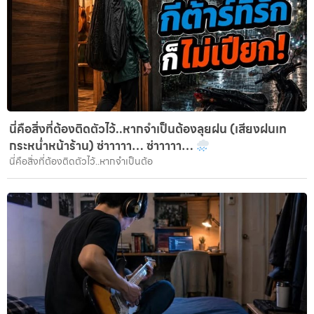
นี่คือสิ่งที่ต้องติดตัวไว้..หากจำเป็นต้องลุยฝน (เสียงฝนเท
กระหน่ำหน้าร้าน) ซ่าาาาา… ซ่าาาาา…
นี่คือสิ่งที่ต้องติดตัวไว้..หากจำเป็นต้อ