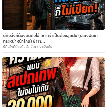
นี่คือสิ่งที่ต้องติดตัวไว้..หากจำเป็นต้องลุยฝน (เสียงฝนเท
กระหน่ำหน้าร้าน) ซ่าาา…
นี่คือสิ่งที่ต้องติดตัวไว้..หากจำเป็นต้อ