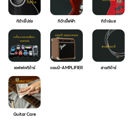
กีต้าร์โปร่ง
กีต้าร์ไฟฟ้า
กีต้าร์เบส
เอฟเฟคกีต้าร์
แอมป์-AMPLIFIER
สายกีต้าร์
Guitar Care