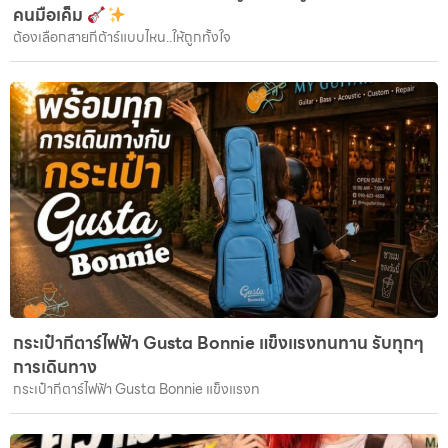
คนมือเค็ม
ต้องเลือกสายกีต้าร์แบบไหน..ให้ถูกทั้งใจ
กระเป๋ากีตาร์ไฟฟ้า Gusta Bonnie แข็งแรงทนทาน รับทุกๆ
การเดินทาง
กระเป๋ากีตาร์ไฟฟ้า Gusta Bonnie แข็งแรงท