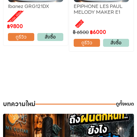
Ibanez GRG121DX
EPIPHONE LES PAUL
Promotion ผ่อน 0%
MELODY MAKER E1
แนะนำ
฿9800
฿ 6500
฿6000
ดูรีวิว
สั่งซื้อ
ดูรีวิว
สั่งซื้อ
บทความใหม่
ดูทั้งหมด