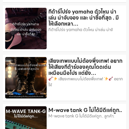
กีต้าร์โปร่ง yamaha ตัวไหน น่า
เล่น น่าจับจอง และ น่าซื้อที่สุด . มี
ให้เลือกหลา…
กีต้าร์โปร่ง yamaha ตัวไหน น่าเล่น น่าจั
เสียงเทพแบบไม่ต้องพึ่งเทพ! อยาก
ให้เสียงกีต้าร์ของคุณโดดเด่น
เหมือนมือโปร แต่ยัง…
เสียงเทพแบบไม่ต้องพึ่งเทพ!
อยาก
ให้
M-wave tank G ไม่ได้มีดีแค่ถูก..
M-wave tank G ไม่ได้มีดีแค่ถูก.. ลูกค้า: