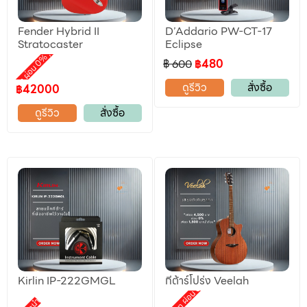
Fender Hybrid II
D’Addario PW-CT-17
ลดราคา
Stratocaster
Eclipse
,
motion ผ่อน 0%
฿ 600
฿480
ดูรีวิว
สั่งซื้อ
฿42000
ดูรีวิว
สั่งซื้อ
Kirlin IP-222GMGL
กีต้าร์โปร่ง Veelah