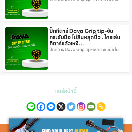
ปิ๊กกีตาร์ Dava Grip tip-จับ
กระชับมือ ไม่ลื่นหลุดนิ้ว . ใครเล่น
กีตาร์แล้วเหงื่…
ปิ๊กกีตาร์ Dava Grip tip-จับกระชับมือ ไม
แชร์หน้านี้