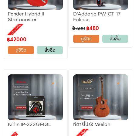
Fender Hybrid II
D’Addario PW-CT-17
ลดราคา
Stratocaster
Eclipse
,
motion ผ่อน 0%
฿ 600
฿480
ดูรีวิว
สั่งซื้อ
฿42000
ดูรีวิว
สั่งซื้อ
Kirlin IP-222GMGL
กีต้าร์โปร่ง Veelah