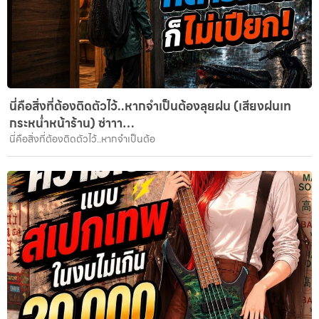
นี่คือสิ่งที่ต้องติดตัวไว้..หากจำเป็นต้องลุยฝน (เสียงฝนเท
กระหน่ำหน้าร้าน) ซ่าาา…
นี่คือสิ่งที่ต้องติดตัวไว้..หากจำเป็นต้อ