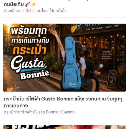
คนมือเค็ม
ต้องเลือกสายกีต้าร์แบบไหน..ให้ถูกทั้งใจ
กระเป๋ากีตาร์ไฟฟ้า Gusta Bonnie แข็งแรงทนทาน รับทุกๆ
การเดินทาง
กระเป๋ากีตาร์ไฟฟ้า Gusta Bonnie แข็งแรงท