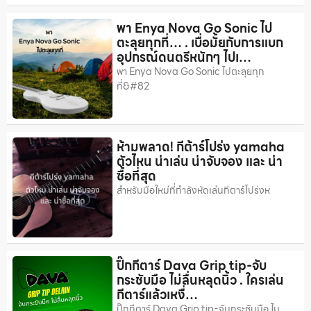
พา Enya Nova Go Sonic ไป
ตะลุยทุกที่… . เบื่อมั้ยกับการแบก
อุปกรณ์ดนตรีหนักๆ ไปเ…
พา Enya Nova Go Sonic ไปตะลุยทุก
ที่️&#82
ห้ามพลาด! กีต้าร์โปร่ง yamaha
ตัวไหน น่าเล่น น่าจับจอง และ น่า
ซื้อที่สุด
สำหรับมือใหม่ที่กำลังหัดเล่นกีตาร์โปร่งห
ปิ๊กกีตาร์ Dava Grip tip-จับ
กระชับมือ ไม่ลื่นหลุดนิ้ว . ใครเล่น
กีตาร์แล้วเหงื่…
ปิ๊กกีตาร์ Dava Grip tip-จับกระชับมือ ไม