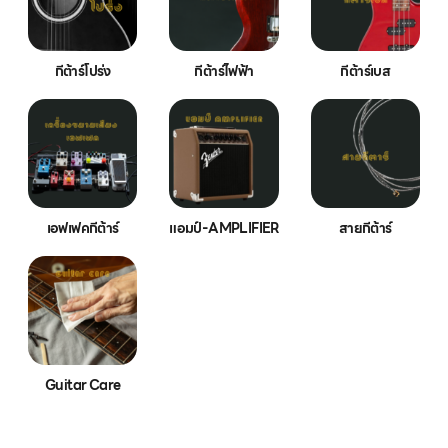
กีต้าร์โปร่ง
กีต้าร์ไฟฟ้า
กีต้าร์เบส
เอฟเฟคกีต้าร์
แอมป์-AMPLIFIER
สายกีต้าร์
Guitar Care