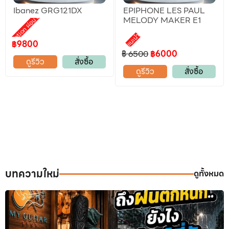
Ibanez GRG121DX
EPIPHONE LES PAUL
Promotion ผ่อน 0%
MELODY MAKER E1
แนะนำ
฿9800
฿ 6500
฿6000
ดูรีวิว
สั่งซื้อ
ดูรีวิว
สั่งซื้อ
บทความใหม่
ดูทั้งหมด