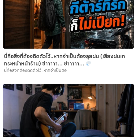
นี่คือสิ่งที่ต้องติดตัวไว้..หากจำเป็นต้องลุยฝน (เสียงฝนเท
กระหน่ำหน้าร้าน) ซ่าาาาา… ซ่าาาาา…
นี่คือสิ่งที่ต้องติดตัวไว้..หากจำเป็นต้อ