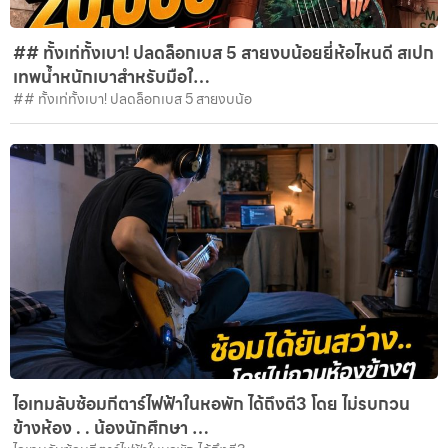
## ทั้งเท่ทั้งเบา! ปลดล็อกเบส 5 สายงบน้อยยี่ห้อไหนดี สเปก
เทพน้ำหนักเบาสำหรับมือใ…
## ทั้งเท่ทั้งเบา! ปลดล็อกเบส 5 สายงบน้อ
ไอเทมลับซ้อมกีตาร์ไฟฟ้าในหอพัก ได้ถึงตี3 โดย ไม่รบกวน
ข้างห้อง . . น้องนักศึกษา …