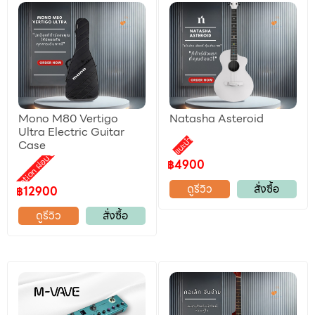
Mono M80 Vertigo
Natasha Asteroid
Ultra Electric Guitar
แนะนำ
Case
Promotion ผ่อน 0%
฿4900
ดูรีวิว
สั่งซื้อ
฿12900
ดูรีวิว
สั่งซื้อ