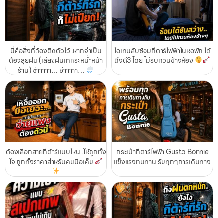
นี่คือสิ่งที่ต้องติดตัวไว้..หากจำเป็น
ไอเทมลับซ้อมกีตาร์ไฟฟ้าในหอพัก ได้
ต้องลุยฝน (เสียงฝนเทกระหน่ำหน้า
ถึงตี3 โดย ไม่รบกวนข้างห้อง
ร้าน) ซ่าาาาา… ซ่าาาาา…
ต้องเลือกสายกีต้าร์แบบไหน..ให้ถูกทั้ง
กระเป๋ากีตาร์ไฟฟ้า Gusta Bonnie
ใจ ถูกทั้งราคาสำหรับคนมือเค็ม
แข็งแรงทนทาน รับทุกๆการเดินทาง