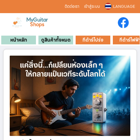
ติดต่อเรา
เข้าสู่ระบบ
LANGUAGE
MyGuitar
Shops
หน้าหลัก
ดูสินค้าทั้งหมด
กีต้าร์โปร่ง
กีต้าร์ไฟฟ้