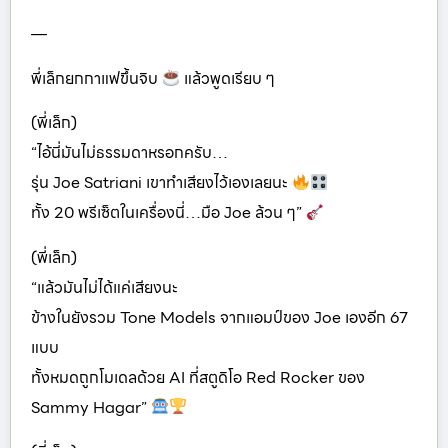
—
พี่เล็กยกกาแฟขึ้นจิบ
แล้วพูดเรียบ ๆ
(พี่เล็ก)
“ไอ้นี่มันไม่ธรรมดาหรอกครับ…
รุ่น Joe Satriani เขาทำเสียงไว้เองเลยนะ
ทั้ง 20 พรีเซ็ตในเครื่องนี่…มือ Joe ล้วน ๆ”
(พี่เล็ก)
“แล้วมันไม่ได้แค่เสียงนะ
ข้างในยังรวม Tone Models จากแอมป์ของ Joe เองอีก 67
แบบ
ทั้งหมดถูกโมเดลด้วย AI ที่สตูดิโอ Red Rocker ของ
Sammy Hagar”