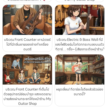
บริเวณ Front Counter เคาน์เตอร์
บริเวณ Electric & Bass Wall ที่มี
ไม้ที่มีกลิ่นอายของช่างทำเครื่อง
แสงไฟสีวอร์มไวท์ตกกระทบลงบนตัว
ดนตรี
กีตาร์… กริ๊ง~ (เสียงกระดิ่งหน้าร้าน)
บริเวณ Front Counter ที่เต็มไป
หยุดเลื่อน! กีตาร์อะไรถือแล้วผิวผ่อง
ด้วยอุปกรณ์ซ่อมบำรุง แสงแดดยาม
ขนาดนี้?
บ่ายส่องผ่านกระจกโค้งหน้าร้าน My
Guitar Shop