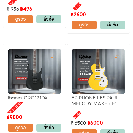
ลดราคา
แนะนำ
฿ 956
฿496
฿2600
ดูรีวิว
สั่งซื้อ
ดูรีวิว
สั่งซื้อ
Ibanez GRG121DX
EPIPHONE LES PAUL
Promotion ผ่อน 0%
MELODY MAKER E1
แนะนำ
฿9800
฿ 6500
฿6000
ดูรีวิว
สั่งซื้อ