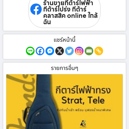
ร้านขายกีต้าร์ไฟฟ้า
กีต้าร์โปร่ง กีต้าร์
คลาสสิค online ใกล้
ฉัน
แชร์หน้านี้
รายการอื่นๆ