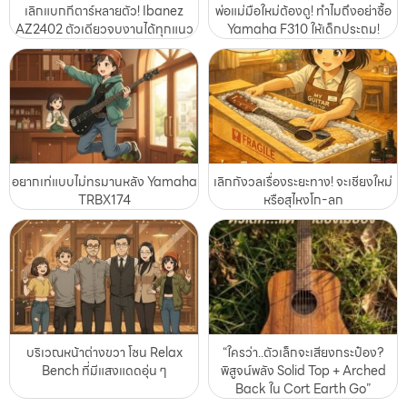
เลิกแบกกีตาร์หลายตัว! Ibanez
พ่อแม่มือใหม่ต้องดู! ทำไมถึงอย่าซื้อ
AZ2402 ตัวเดียวจบงานได้ทุกแนว
Yamaha F310 ให้เด็กประถม!
อยากเท่แบบไม่ทรมานหลัง Yamaha
เลิกกังวลเรื่องระยะทาง! จะเชียงใหม่
TRBX174
หรือสุไหงโก-ลก
บริเวณหน้าต่างขวา โซน Relax
“ใครว่า..ตัวเล็กจะเสียงกระป๋อง?
Bench ที่มีแสงแดดอุ่น ๆ
พิสูจน์พลัง Solid Top + Arched
Back ใน Cort Earth Go”