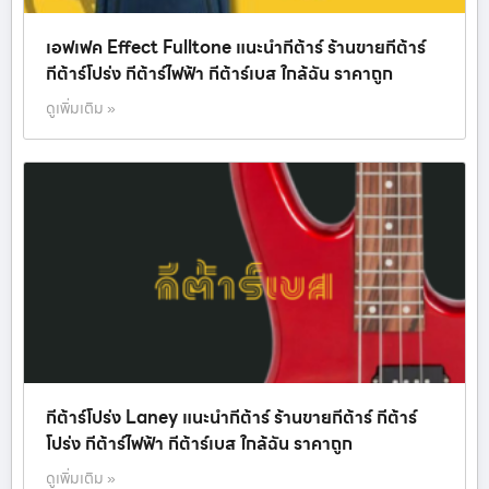
เอฟเฟค Effect Fulltone แนะนำกีต้าร์ ร้านขายกีต้าร์
กีต้าร์โปร่ง กีต้าร์ไฟฟ้า กีต้าร์เบส ใกล้ฉัน ราคาถูก
ดูเพิ่มเติม »
กีต้าร์โปร่ง Laney แนะนำกีต้าร์ ร้านขายกีต้าร์ กีต้าร์
โปร่ง กีต้าร์ไฟฟ้า กีต้าร์เบส ใกล้ฉัน ราคาถูก
ดูเพิ่มเติม »