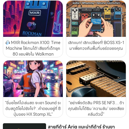
MXR Rockman X100: Time
เลิกแบก! เลิกเปลืองที่! BOSS XS-1
Machine ใส่เกนได้! เสียงที่เด็กยุค
มาเพื่อทวงคืนพื้นที่บอร์ดของคุณ
80 แอบฟังใน Walkman
“ขี่มอไซค์ไปเล่นสด จะเอา Sound ระ
“อย่าเพิ่งตัดสิน PRS SE NF3… ถ้า
ดับสตูดิโอไปยังไง? : คำตอบอยู่ที่ 8
คุณยังไม่ได้ยิน ‘ความลับ’ ของเสียง
ปุ่มของ HX Stomp XL”
คลีนตัวนี้”
สายกีต้าร์ Aria แนะนำกีต้าร์ ร้านขา