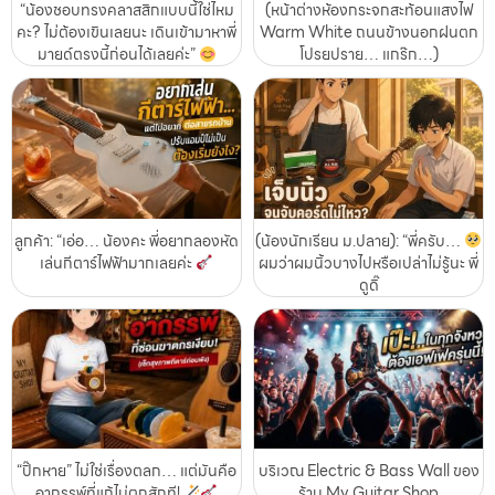
“น้องชอบทรงคลาสสิกแบบนี้ใช่ไหม
(หน้าต่างห้องกระจกสะท้อนแสงไฟ
คะ? ไม่ต้องเขินเลยนะ เดินเข้ามาหาพี่
Warm White ถนนข้างนอกฝนตก
มายด์ตรงนี้ก่อนได้เลยค่ะ”
โปรยปราย… แกร๊ก…)
ลูกค้า: “เอ่อ… น้องคะ พี่อยากลองหัด
(น้องนักเรียน ม.ปลาย): “พี่ครับ…
เล่นกีตาร์ไฟฟ้ามากเลยค่ะ
ผมว่าผมนิ้วบางไปหรือเปล่าไม่รู้นะ พี่
ดูดิ๊
“ปิ๊กหาย” ไม่ใช่เรื่องตลก… แต่มันคือ
บริเวณ Electric & Bass Wall ของ
อาถรรพ์ที่แก้ไม่ตกสักที!
ร้าน My Guitar Shop