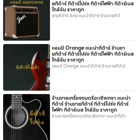
ยกีต้าร์ กีต้าร์โปร่ง กีต้าร์ไฟฟ้า กีต้าร์เบส
ใกล้ฉัน ราคาถูก
สายกีต้าร์ Aria แนะนำกีต้าร์ ร้านขายกีต้
แอมป์ Orange แนะนำกีต้าร์ ร้านขา
ยกีต้าร์ กีต้าร์โปร่ง กีต้าร์ไฟฟ้า กีต้าร์เบส
ใกล้ฉัน ราคาถูก
แอมป์ Orange แนะนำกีต้าร์ ร้านขายกีต้าร์
ร้านขายเครื่องดนตรีฉะเชิงเทรา แนะนำ
กีต้าร์ ร้านขายกีต้าร์ กีต้าร์โปร่ง กีต้าร์
ไฟฟ้า กีต้าร์เบส ใกล้ฉัน ราคาถูก
ร้านขายเครื่องดนตรีฉะเชิงเทรา แนะนำกีต้า