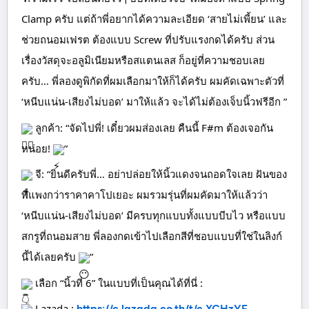
Clamp ครับ แต่ถ้าพี่อยากได้ความละเอียด ‘สายไม่เพี้ยน’ และ
ช่วยถนอมเฟรต ต้องแบบ Screw ที่ปรับแรงกดได้ครับ ส่วน
เรื่องวัสดุจะอลูมิเนียมหรือสแตนเลส ก็อยู่ที่ความชอบเลย
ครับ… พี่ลองดูพิกัดที่ผมเลือกมาให้ก็ได้ครับ ผมคัดเฉพาะตัวที่
‘หนีบแน่น-เสียงไม่บอด’ มาให้แล้ว จะได้ไม่ต้องเจ็บนิ้วฟรีอีก ”
ลูกค้า: “จัดไปพี่! เดี๋ยวผมส่องเลย คืนนี้ F#m ต้องเจอกัน
หน่อย!
”
จี: “ยินดีครับพี่… อย่าปล่อยให้นิ้วแดงจนถอดใจเลย ฝันของ
พี่แพงกว่าราคาคาโปเยอะ ผมรวมรุ่นที่ผมคัดมาให้แล้วว่า
‘หนีบแน่น-เสียงไม่บอด’ มีครบทุกแบบทั้งแบบบีบไว หรือแบบ
สกรูที่ถนอมสาย พี่ลองกดเข้าไปเลือกสีที่ชอบแบบที่ใช่ในลิงก์
นี้ได้เลยครับ
”
เลือก “นิ้วที่ 6” ในแบบที่เป็นคุณได้ที่นี่ :
Lazada :