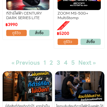
กีต้าร์ไฟฟ้า CENTURY
ZOOM MS-50G+
DARK SERIES LITE
MultiStomp
Promotion ผ่อน 0%
฿3990
ดูรีวิว
สั่งซื้อ
฿5200
ดูรีวิว
สั่งซื้อ
« Previous
1
2
3
4
5
Next »
นี่คือสิ่งที่ต้องติดตัวไว้..หากจำเป็น
ไอเทมลับซ้อมกีตาร์ไฟฟ้าในหอพัก ได้