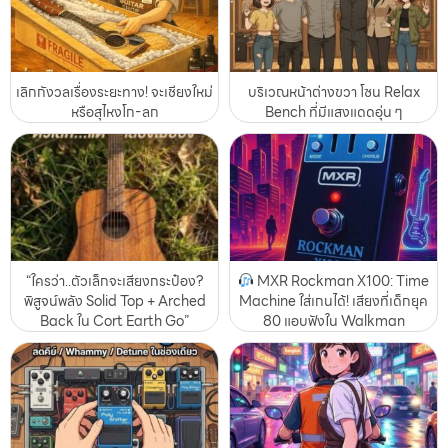
เลิกกังวลเรื่องระยะทาง! จะเชียงใหม่
บริเวณหน้าต่างขวา โซน Relax
หรือสุไหงโก-ลก
Bench ที่มีแสงแดดอุ่น ๆ
“ใครว่า..ตัวเล็กจะเสียงกระป๋อง?
MXR Rockman X100: Time
พิสูจน์พลัง Solid Top + Arched
Machine ใส่เกนได้! เสียงที่เด็กยุค
Back ใน Cort Earth Go”
80 แอบฟังใน Walkman