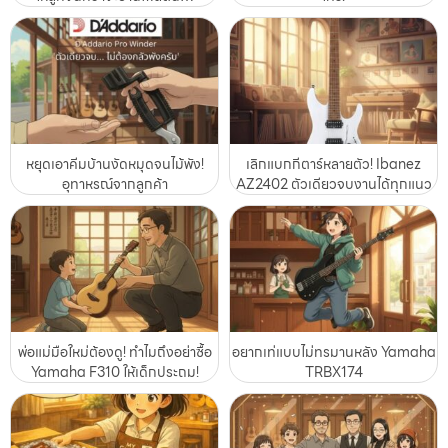
หยุดเอาคีมบ้านงัดหมุดจนไม้พัง!
เลิกแบกกีตาร์หลายตัว! Ibanez
อุทาหรณ์จากลูกค้า
AZ2402 ตัวเดียวจบงานได้ทุกแนว
พ่อแม่มือใหม่ต้องดู! ทำไมถึงอย่าซื้อ
อยากเท่แบบไม่ทรมานหลัง Yamaha
Yamaha F310 ให้เด็กประถม!
TRBX174