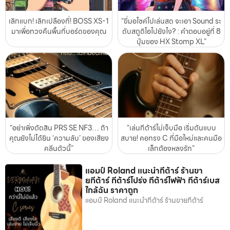
เลิกแบก! เลิกเปลืองที่! BOSS XS-1
“ขี่มอไซค์ไปเล่นสด จะเอา Sound ระ
มาเพื่อทวงคืนพื้นที่บอร์ดของคุณ
ดับสตูดิโอไปยังไง? : คำตอบอยู่ที่ 8
ปุ่มของ HX Stomp XL”
“อย่าเพิ่งตัดสิน PRS SE NF3… ถ้า
“เล่นกีต้าร์ไม่เจ็บมือ เริ่มต้นแบบ
คุณยังไม่ได้ยิน ‘ความลับ’ ของเสียง
สบาย! คอทรง C ที่มือใหม่และคนมือ
คลีนตัวนี้”
เล็กต้องหลงรัก”
แอมป์ Roland แนะนำกีต้าร์ ร้านขา
ยกีต้าร์ กีต้าร์โปร่ง กีต้าร์ไฟฟ้า กีต้าร์เบส
ใกล้ฉัน ราคาถูก
แอมป์ Roland แนะนำกีต้าร์ ร้านขายกีต้าร์