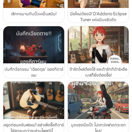
เลิกทรมานกับนิ้วเหม็นสนิม!
มือใหม่ต้องมี! D’Addario Eclipse
Tuner แค่หนีบแล้วดีด
บันทึกวีรกรรม “เฉียดตุย” ของกีตาร์
ถ้ารักไหล่ต้องใช้ และถ้ารักกีต้าร์หรือ
ผม
เบสก็ยิ่งต้องซื้อ!
หยุดก่อนครับพ่อแม่! อย่าเพิ่งซื้อกีตาร์
มุดแซงนิ่งเป๊ะ ไม่แกว่งฟาดกระจก
ให้ลูกจนกว่าจะอ่านโพสต์นี้…
ใคร!