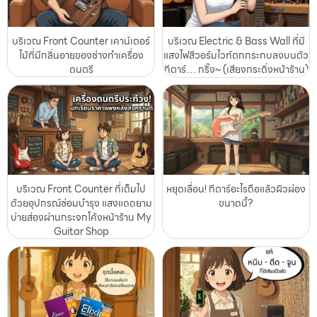
บริเวณ Front Counter เคาน์เตอร์
บริเวณ Electric & Bass Wall ที่มี
ไม้ที่มีกลิ่นอายของช่างทำเครื่อง
แสงไฟสีวอร์มไวท์ตกกระทบลงบนตัว
ดนตรี
กีตาร์… กริ๊ง~ (เสียงกระดิ่งหน้าร้าน)
บริเวณ Front Counter ที่เต็มไป
หยุดเลื่อน! กีตาร์อะไรถือแล้วผิวผ่อง
ด้วยอุปกรณ์ซ่อมบำรุง แสงแดดยาม
ขนาดนี้?
บ่ายส่องผ่านกระจกโค้งหน้าร้าน My
Guitar Shop