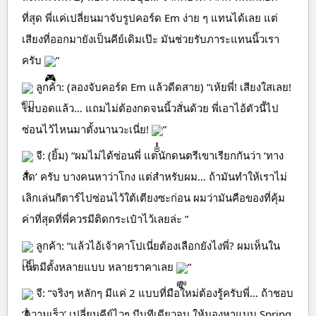
ที่สุด พี่แค่เปลี่ยนมาจับรูปคอร์ด Em ง่าย ๆ แทนได้เลย แต่
เสียงที่ออกมายังเป็นคีย์เดิมเป๊ะ มันช่วยรับภาระแทนนิ้วเรา
ครับ
”
ลูกค้า: (ลองจับคอร์ด Em แล้วดีดสาย) “เห้ยพี่! เสียงใสเลย!
ไม่บอดแล้ว… แถมไม่ต้องกดจนนิ้วสั่นด้วย พี่เอาไอ้ตัวนี้ไป
ซ่อนไว้ไหนมาตั้งนานวะเนี่ย!
”
จี: (ยิ้ม) “ผมไม่ได้ซ่อนพี่ แต่นักดนตรีเขาเรียกกันว่า ‘ทาง
ลัด’ ครับ บางคนหาว่าโกง แต่สำหรับผม… ถ้ามันทำให้เราไม่
เลิกเล่นกีตาร์ไปซ่อนไว้ใต้เตียงซะก่อน ผมว่ามันคือของที่คุ้ม
ค่าที่สุดที่พี่ควรมีติดกระเป๋าไว้เลยล่ะ ”
ลูกค้า: “แล้วไอ้เจ้าคาโปเนี่ยต้องเลือกยังไงพี่? ผมเห็นใน
เน็ตมีตั้งหลายแบบ หลายราคาเลย
”
จี: “จริงๆ หลักๆ มีแค่ 2 แบบที่มือใหม่ต้องรู้ครับพี่… ถ้าชอบ
‘ความเร็ว’ เปลี่ยนคีย์ไวๆ บีบทีเดียวจบ ให้มองหาแบบ Spring