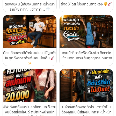
ต้องลุยฝน (เสียงฝนเทกระหน่ำหน้า
ถึงตี3 โดย ไม่รบกวนข้างห้อง
ร้าน) ซ่าาาาา… ซ่าาาาา…
ต้องเลือกสายกีต้าร์แบบไหน..ให้ถูกทั้ง
กระเป๋ากีตาร์ไฟฟ้า Gusta Bonnie
ใจ ถูกทั้งราคาสำหรับคนมือเค็ม
แข็งแรงทนทาน รับทุกๆการเดินทาง
## ทั้งเท่ทั้งเบา! ปลดล็อกเบส 5 สาย
นี่คือสิ่งที่ต้องติดตัวไว้..หากจำเป็น
งบน้อยยี่ห้อไหนดี สเปกเทพน้ำหนัก
ต้องลุยฝน (เสียงฝนเทกระหน่ำหน้า