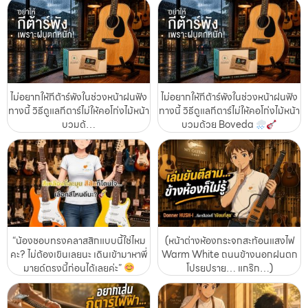
ไม่อยากให้กีต้าร์พังในช่วงหน้าฝนฟัง
ไม่อยากให้กีต้าร์พังในช่วงหน้าฝนฟัง
ทางนี้ วิธีดูแลกีตาร์ไม่ให้คอโก่งไม้หน้า
ทางนี้ วิธีดูแลกีตาร์ไม่ให้คอโก่งไม้หน้า
บวมด้…
บวมด้วย Boveda
“น้องชอบทรงคลาสสิกแบบนี้ใช่ไหม
(หน้าต่างห้องกระจกสะท้อนแสงไฟ
คะ? ไม่ต้องเขินเลยนะ เดินเข้ามาหาพี่
Warm White ถนนข้างนอกฝนตก
มายด์ตรงนี้ก่อนได้เลยค่ะ”
โปรยปราย… แกร๊ก…)