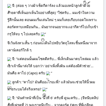
จี: (ค่อย ๆ วางผ้าเช็ดกีตาร์ลง แล้วมองหน้าลูกค้าด้วย
สายตาที่เห็นอกเห็นใจอย่างที่สุด) “ใช่ครับ… ผมเข้าใจความ
รู้สึกนั้นเลย ตอนผมเริ่มเล่นใหม่ ๆ ผมก็เคยเกือบถอดใจเพราะ
คอร์ดทาบเหมือนกัน… มันยากจนอยากจะเอากีตาร์ไปเก็บเข้า
กรุให้จบ ๆ ไปเลยครับ
”
จีเว้นจังหวะสั้น ๆ ก่อนจะเดินไปหยิบวัตถุโลหะชิ้นหนึ่งมาจาก
เคาน์เตอร์ใกล้ ๆ
จี: “แต่ตอนนั้นผมโชคดีครับ… พี่เล็กเดินมาตบไหล่ผม แล้ว
เอาเจ้านี่มาส่งให้ บอกว่า ‘อย่าเพิ่งทิ้งฝัน แค่ต้องมีตัวช่วย’…
มันคือ คาโป (Capo) ครับ
”
ลูกค้า: “คาโป? มันคืออะไรอะพี่? แล้วมันจะช่วยให้นิ้วผม
หายระบมได้จริงเหรอ?
”
จี: “มันทำหน้าที่เป็น ‘นิ้วที่ 6’ ครับพี่ ดูนะครับ… (จีหนีบคลิป
ลงที่เฟรตที่ 2) พอเราหนีบปุ๊บ… จากคอร์ด F#m ที่พี่เกลียด