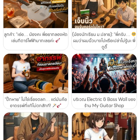
ลูกค้า: “เอ่อ… น้องคะ พี่อยากลองหัด
(น้องนักเรียน ม.ปลาย): “พี่ครับ…
เล่นกีตาร์ไฟฟ้ามากเลยค่ะ
ผมว่าผมนิ้วบางไปหรือเปล่าไม่รู้นะ พี่
ดูดิ๊
“ปิ๊กหาย” ไม่ใช่เรื่องตลก… แต่มันคือ
บริเวณ Electric & Bass Wall ของ
อาถรรพ์ที่แก้ไม่ตกสักที!
ร้าน My Guitar Shop