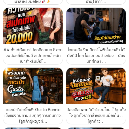
เบาสำหรับมือใหม่
.
ร้าน) ซ่าาา…
## ทั้งเท่ทั้งเบา! ปลดล็อกเบส 5 สาย
ไอเทมลับซ้อมกีตาร์ไฟฟ้าในหอพัก ได้
งบน้อยยี่ห้อไหนดี สเปกเทพน้ำหนัก
ถึงตี3 โดย ไม่รบกวนข้างห้อง . . น้อง
เบาสำหรับมือใ…
นักศึกษา …
กระเป๋ากีตาร์ไฟฟ้า Gusta Bonnie
ต้องเลือกสายกีต้าร์แบบไหน..ให้ถูกทั้ง
แข็งแรงทนทาน รับทุกๆการเดินทาง..
ใจ ถูกทั้งราคาสำหรับคนมือเค็ม . .
(ลูกค้าผู้หญิงที…
[ลูกค้าว…