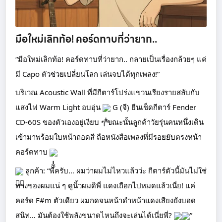
มือใหม่เลิกท้อ! คอร์ดทาบที่ว่ายาก..
“มือใหม่เลิกท้อ! คอร์ดทาบที่ว่ายาก.. กลายเป็นเรื่องกล้วยๆ แค่
มี Capo ตัวช่วยเปลี่ยนโลก เล่นจบได้ทุกเพลง!”
บริเวณ Acoustic Wall ที่มีกีตาร์โปร่งแขวนเรียงรายสลับกับ
แสงไฟ Warm Light อบอุ่น
G (จี) ยืนเช็ดกีตาร์ Fender
CD-60S ของตัวเองอยู่เงียบ ๆ ขณะนั้นลูกค้าวัยรุ่นคนหนึ่งเดิน
เข้ามาพร้อมใบหน้าถอดสี ถือหนังสือเพลงที่มีรอยยับตรงหน้า
คอร์ดทาบ
ลูกค้า: “พี่ครับ… ผมว่าผมไม่ไหวแล้วว่ะ กีตาร์ตัวนี้มันไม่ใช่
ทางของผมแน่ ๆ ดูนิ้วผมดิพี่ แดงเถือกไปหมดแล้วเนี่ย! แค่
คอร์ด F#m ตัวเดียว ผมกดจนหน้าดำหน้าแดงเสียงยังบอด
สนิท… มันต้องใช้พลังขนาดไหนถึงจะเล่นได้เนี่ยพี่?
”