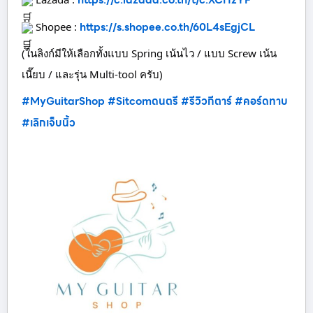
https://c.lazada.co.th/t/c.XCHzYF
https://s.shopee.co.th/60L4sEgjCL
Shopee :
(ในลิงก์มีให้เลือกทั้งแบบ Spring เน้นไว / แบบ Screw เน้น
เนี๊ยบ / และรุ่น Multi-tool ครับ)
#MyGuitarShop
#Sitcomดนตรี
#รีวิวกีตาร์
#คอร์ดทาบ
#เลิกเจ็บนิ้ว