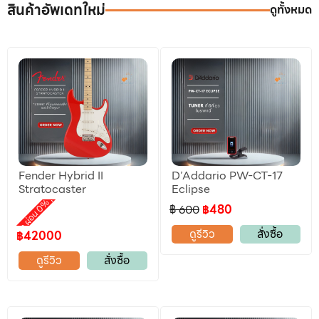
สินค้าอัพเดทใหม่
ดูทั้งหมด
Fender Hybrid II
D’Addario PW-CT-17
ลดราคา
Stratocaster
Eclipse
,
motion ผ่อน 0%
฿ 600
฿480
ดูรีวิว
สั่งซื้อ
฿42000
ดูรีวิว
สั่งซื้อ