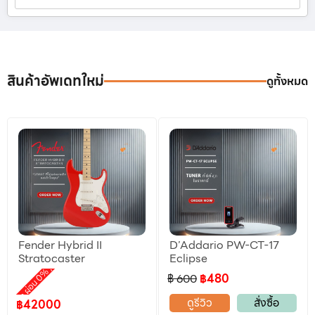
สินค้าอัพเดทใหม่
ดูทั้งหมด
Fender Hybrid II
D’Addario PW-CT-17
ลดราคา
Stratocaster
Eclipse
,
motion ผ่อน 0%
฿ 600
฿480
ดูรีวิว
สั่งซื้อ
฿42000