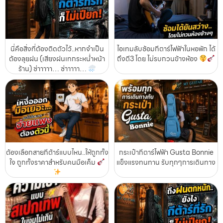
นี่คือสิ่งที่ต้องติดตัวไว้..หากจำเป็น
ไอเทมลับซ้อมกีตาร์ไฟฟ้าในหอพัก ได้
ต้องลุยฝน (เสียงฝนเทกระหน่ำหน้า
ถึงตี3 โดย ไม่รบกวนข้างห้อง
ร้าน) ซ่าาาาา… ซ่าาาาา…
ต้องเลือกสายกีต้าร์แบบไหน..ให้ถูกทั้ง
กระเป๋ากีตาร์ไฟฟ้า Gusta Bonnie
ใจ ถูกทั้งราคาสำหรับคนมือเค็ม
แข็งแรงทนทาน รับทุกๆการเดินทาง