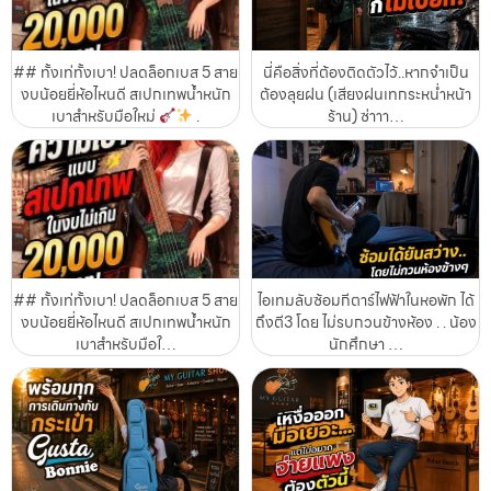
## ทั้งเท่ทั้งเบา! ปลดล็อกเบส 5 สาย
นี่คือสิ่งที่ต้องติดตัวไว้..หากจำเป็น
งบน้อยยี่ห้อไหนดี สเปกเทพน้ำหนัก
ต้องลุยฝน (เสียงฝนเทกระหน่ำหน้า
เบาสำหรับมือใหม่
.
ร้าน) ซ่าาา…
## ทั้งเท่ทั้งเบา! ปลดล็อกเบส 5 สาย
ไอเทมลับซ้อมกีตาร์ไฟฟ้าในหอพัก ได้
งบน้อยยี่ห้อไหนดี สเปกเทพน้ำหนัก
ถึงตี3 โดย ไม่รบกวนข้างห้อง . . น้อง
เบาสำหรับมือใ…
นักศึกษา …