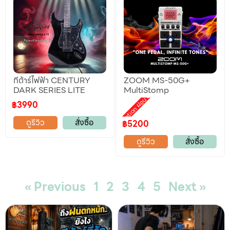
กีต้าร์ไฟฟ้า CENTURY
ZOOM MS-50G+
DARK SERIES LITE
MultiStomp
Promotion ผ่อน 0%
฿3990
ดูรีวิว
สั่งซื้อ
฿5200
ดูรีวิว
สั่งซื้อ
« Previous
1
2
3
4
5
Next »