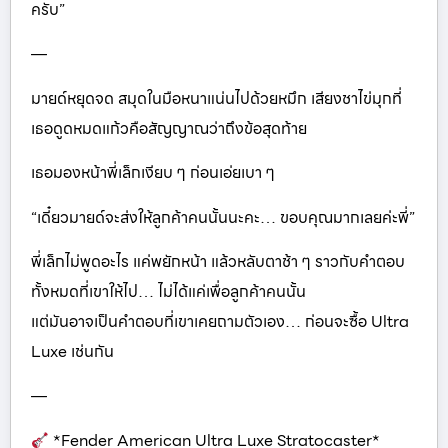
ครับ”
—
มายด์หยุดจด สมุดในมือหนาแน่นไปด้วยหมึก เสียงชาไข่มุกที่
เธอดูดหมดแก้วคือสัญญาณว่าถึงข้อสุดท้าย
เธอมองหน้าพี่เล็กเงียบ ๆ ก่อนเอ่ยเบา ๆ
“เดี๋ยวมายด์จะส่งให้ลูกค้าคนนั้นนะคะ… ขอบคุณมากเลยค่ะพี่”
พี่เล็กไม่พูดอะไร แค่พยักหน้า แล้วหลับตาช้า ๆ ราวกับคำตอบ
ทั้งหมดที่เขาให้ไป… ไม่ได้แค่เพื่อลูกค้าคนนั้น
แต่มันอาจเป็นคำตอบที่เขาเคยถามตัวเอง… ก่อนจะซื้อ Ultra
Luxe เช่นกัน
—
*Fender American Ultra Luxe Stratocaster*