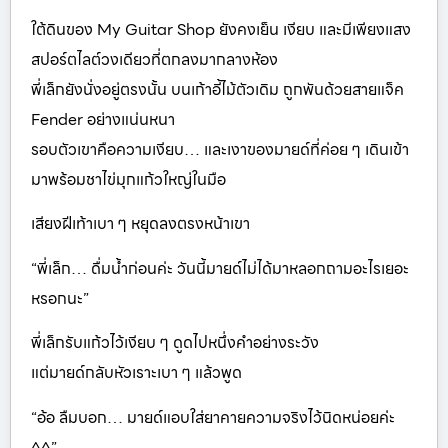
ใต้ดินของ My Guitar Shop ยังคงเย็น เงียบ และมีเพียงแสง
สปอร์ตไลต์วงเดียวที่ตกลงมากลางห้อง
พี่เล็กยังนั่งอยู่ตรงนั้น บนเก้าอี้ไม้ตัวเดิม ถูกพันด้วยสายแจ็ค
Fender อย่างแน่นหนา
รอบตัวเขาคือความเงียบ… และเงาของมายด์ที่ค่อย ๆ เดินเข้า
มาพร้อมชาไข่มุกแก้วใหญ่ในมือ
เสียงฝีเท้าเบา ๆ หยุดลงตรงหน้าเขา
“พี่เล็ก… ดื่มน้ำก่อนค่ะ วันนี้มายด์ไม่ได้มาหลอกถามอะไรเยอะ
หรอกนะ”
พี่เล็กรับแก้วไว้เงียบ ๆ ดูดไปหนึ่งคำอย่างระวัง
แต่มายด์กลับหัวเราะเบา ๆ แล้วพูด
“อ้อ ลืมบอก… มายด์แอบใส่ยาคายความจริงไว้นิดหน่อยค่ะ
^^”