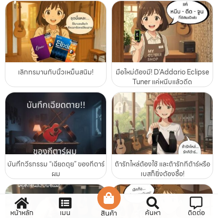
เลิกทรมานกับนิ้วเหม็นสนิม!
มือใหม่ต้องมี! D’Addario Eclipse
Tuner แค่หนีบแล้วดีด
บันทึกวีรกรรม “เฉียดตุย” ของกีตาร์
ถ้ารักไหล่ต้องใช้ และถ้ารักกีต้าร์หรือ
ผม
เบสก็ยิ่งต้องซื้อ!
หน้าหลัก
เมนู
สินค้า
ค้นหา
ติดต่อ