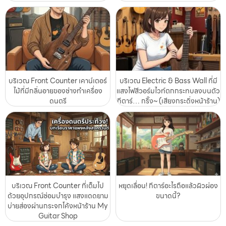
บริเวณ Front Counter เคาน์เตอร์
บริเวณ Electric & Bass Wall ที่มี
ไม้ที่มีกลิ่นอายของช่างทำเครื่อง
แสงไฟสีวอร์มไวท์ตกกระทบลงบนตัว
ดนตรี
กีตาร์… กริ๊ง~ (เสียงกระดิ่งหน้าร้าน)
บริเวณ Front Counter ที่เต็มไป
หยุดเลื่อน! กีตาร์อะไรถือแล้วผิวผ่อง
ด้วยอุปกรณ์ซ่อมบำรุง แสงแดดยาม
ขนาดนี้?
บ่ายส่องผ่านกระจกโค้งหน้าร้าน My
Guitar Shop