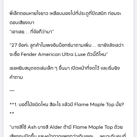
พี่เล็กถอนหายใจยาว เหลือบมองไปที่ประตูที่ปิดสนิท ก่อนจะ
ตอบเสียงเบา
“เอาเลย… กี่ข้อก็ว่ามา”
“27 ข้อค่ะ ลูกค้าในเพจอินบ็อกซ์มาถามเพิ่ม… เขายังลังเลว่า
จะซื้อ Fender American Ultra Luxe ตัวนี้ดีไหม”
เธอหยิบสมุดจดเล่มเล็ก ๆ ขึ้นมา เปิดหน้าที่จดไว้ และเริ่มยิง
คำถาม
—
**1. บอดี้ไม้ชนิดไหน สีอะไร แล้วมี Flame Maple Top มั้ย?
**
“บางสีใช้ Ash บางสี Alder ถ้ามี Flame Maple Top ด้วย
เสียงจะเปิดขึ้น และหน้าตาดูแพงกว่าเดิมเยอะ… เหมาะกับคนที่