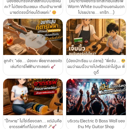
“น้องชอบทรงคลาสสิกแบบนี้ใช่ไหม
(หน้าต่างห้องกระจกสะท้อนแสงไฟ
คะ? ไม่ต้องเขินเลยนะ เดินเข้ามาหาพี่
Warm White ถนนข้างนอกฝนตก
มายด์ตรงนี้ก่อนได้เลยค่ะ”
โปรยปราย… แกร๊ก…)
ลูกค้า: “เอ่อ… น้องคะ พี่อยากลองหัด
(น้องนักเรียน ม.ปลาย): “พี่ครับ…
เล่นกีตาร์ไฟฟ้ามากเลยค่ะ
ผมว่าผมนิ้วบางไปหรือเปล่าไม่รู้นะ พี่
ดูดิ๊
“ปิ๊กหาย” ไม่ใช่เรื่องตลก… แต่มันคือ
บริเวณ Electric & Bass Wall ของ
อาถรรพ์ที่แก้ไม่ตกสักที!
ร้าน My Guitar Shop