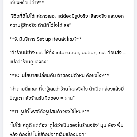
เคียงหรือเปล่า?**
“รีวิวที่ดีไม่ใช่แค่ดาวเยอะ แต่ต้องมีรูปจริง เสียงจริง และบอก
ความรู้สึกจริง ถ้ามีก็ไว้ใจได้เลย”
**9. มีบริการ Set up ก่อนส่งไหม?**
“ถ้าร้านมีช่าง set ให้ทั้ง intonation, action, nut ก่อนส่ง =
แปลว่าร้านดูแลจริง”
**10. นโยบายเปลี่ยนคืน ถ้าของมีตำหนิ คือยังไง?**
“คำถามนี้แหละ ที่จะรู้เลยว่าร้านไหนจริงใจ ถ้าเปิดกล่องแล้วมี
ปัญหา แล้วร้านรับผิดชอบ = ผ่าน”
**11. รูปที่โพสต์คือรูปสินค้าจริงใช่ไหม?**
“ไม่ใช่แค่ดูดี แต่ต้อง ‘ดูได้ว่าเป็นของในร้านจริง’ มุม ห้อง พื้น
หลัง ต้องใช่ ไม่ใช่ก๊อปจากเว็บเมืองนอก”