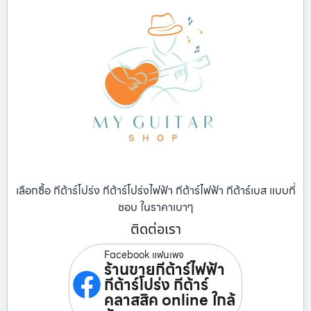
เลือกซื้อ กีต้าร์โปร่ง กีต้าร์โปร่งไฟฟ้า กีต้าร์ไฟฟ้า กีต้าร์เบส แบบที่
ชอบ ในราคาเบาๆ
ติดต่อเรา
Facebook แฟนเพจ
ร้านขายกีต้าร์ไฟฟ้า
กีต้าร์โปร่ง กีต้าร์
คลาสสิค online ใกล้