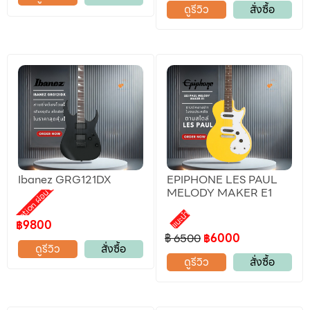
ดูรีวิว
สั่งซื้อ
Ibanez GRG121DX
EPIPHONE LES PAUL
Promotion ผ่อน 0%
MELODY MAKER E1
แนะนำ
฿9800
฿ 6500
฿6000
ดูรีวิว
สั่งซื้อ
ดูรีวิว
สั่งซื้อ