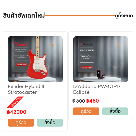
สินค้าอัพเดทใหม่
ดูทั้งหมด
Fender Hybrid II
D’Addario PW-CT-17
ลดราคา
Stratocaster
Eclipse
,
motion ผ่อน 0%
฿ 600
฿480
ดูรีวิว
สั่งซื้อ
฿42000
ดูรีวิว
สั่งซื้อ