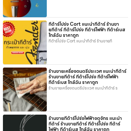
กีต้าร์โปร่ง Cort แนะนำกีต้าร์ ร้านขา
ยกีต้าร์ กีต้าร์โปร่ง กีต้าร์ไฟฟ้า กีต้าร์เบส
ใกล้ฉัน ราคาถูก
กีต้าร์โปร่ง Cort แนะนำกีต้าร์ ร้านขายกี
ร้านขายเครื่องดนตรีประเวศ แนะนำกีต้าร์
ร้านขายกีต้าร์ กีต้าร์โปร่ง กีต้าร์ไฟฟ้า
กีต้าร์เบส ใกล้ฉัน ราคาถูก
ร้านขายเครื่องดนตรีประเวศ แนะนำกีต้าร์ ร
ร้านขายกีต้าร์โปร่งไฟฟ้าจตุจักร แนะนำ
กีต้าร์ ร้านขายกีต้าร์ กีต้าร์โปร่ง กีต้าร์
ไฟฟ้า กีต้าร์เบส ใกล้ฉัน ราคาถูก