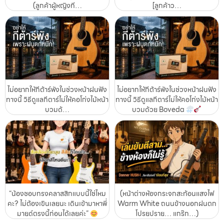
(ลูกค้าผู้หญิงที…
[ลูกค้าว…
ไม่อยากให้กีต้าร์พังในช่วงหน้าฝนฟัง
ไม่อยากให้กีต้าร์พังในช่วงหน้าฝนฟัง
ทางนี้ วิธีดูแลกีตาร์ไม่ให้คอโก่งไม้หน้า
ทางนี้ วิธีดูแลกีตาร์ไม่ให้คอโก่งไม้หน้า
บวมด้…
บวมด้วย Boveda
“น้องชอบทรงคลาสสิกแบบนี้ใช่ไหม
(หน้าต่างห้องกระจกสะท้อนแสงไฟ
คะ? ไม่ต้องเขินเลยนะ เดินเข้ามาหาพี่
Warm White ถนนข้างนอกฝนตก
มายด์ตรงนี้ก่อนได้เลยค่ะ”
โปรยปราย… แกร๊ก…)