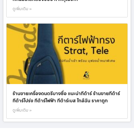
ดูเพิ่มเติม »
ร้านขายเครื่องดนตรีบางซื่อ แนะนำกีต้าร์ ร้านขายกีต้าร์
กีต้าร์โปร่ง กีต้าร์ไฟฟ้า กีต้าร์เบส ใกล้ฉัน ราคาถูก
ดูเพิ่มเติม »