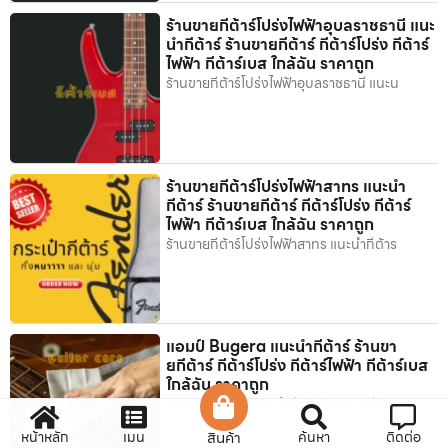
ร้านขายกีต้าร์โปร่งไฟฟ้าอุบลราชธานี แนะ
นำกีต้าร์ ร้านขายกีต้าร์ กีต้าร์โปร่ง กีต้าร์
ไฟฟ้า กีต้าร์เบส ใกล้ฉัน ราคาถูก
ร้านขายกีต้าร์โปร่งไฟฟ้าอุบลราชธานี แนะน
ร้านขายกีต้าร์โปร่งไฟฟ้าสาทร แนะนำ
กีต้าร์ ร้านขายกีต้าร์ กีต้าร์โปร่ง กีต้าร์
ไฟฟ้า กีต้าร์เบส ใกล้ฉัน ราคาถูก
ร้านขายกีต้าร์โปร่งไฟฟ้าสาทร แนะนำกีต้าร
แอมป์ Bugera แนะนำกีต้าร์ ร้านขา
ยกีต้าร์ กีต้าร์โปร่ง กีต้าร์ไฟฟ้า กีต้าร์เบส
ใกล้ฉัน ราคาถูก
แอมป์ Bugera แนะนำกีต้าร์ ร้านขายกีต้าร์
หน้าหลัก
เมนู
สินค้า
ค้นหา
ติดต่อ