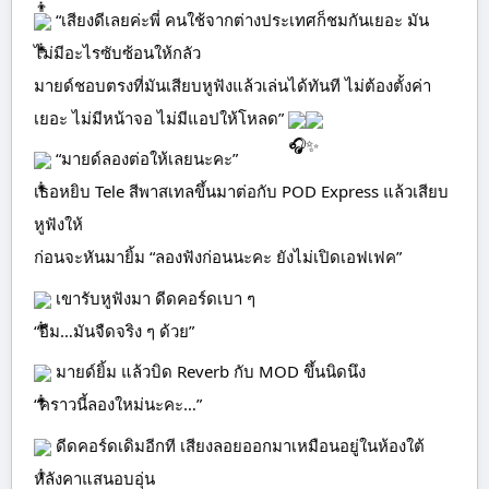
“เสียงดีเลยค่ะพี่ คนใช้จากต่างประเทศก็ชมกันเยอะ มัน
ไม่มีอะไรซับซ้อนให้กลัว
มายด์ชอบตรงที่มันเสียบหูฟังแล้วเล่นได้ทันที ไม่ต้องตั้งค่า
เยอะ ไม่มีหน้าจอ ไม่มีแอปให้โหลด”
“มายด์ลองต่อให้เลยนะคะ”
เธอหยิบ Tele สีพาสเทลขึ้นมาต่อกับ POD Express แล้วเสียบ
หูฟังให้
ก่อนจะหันมายิ้ม “ลองฟังก่อนนะคะ ยังไม่เปิดเอฟเฟค”
เขารับหูฟังมา ดีดคอร์ดเบา ๆ
“อืม…มันจืดจริง ๆ ด้วย”
มายด์ยิ้ม แล้วบิด Reverb กับ MOD ขึ้นนิดนึง
“คราวนี้ลองใหม่นะคะ…”
ดีดคอร์ดเดิมอีกที เสียงลอยออกมาเหมือนอยู่ในห้องใต้
หลังคาแสนอบอุ่น