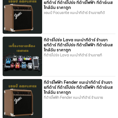
ยกีต้าร์ กีต้าร์โปร่ง กีต้าร์ไฟฟ้า กีต้าร์เบส
ใกล้ฉัน ราคาถูก
แอมป์ Focusrite แนะนำกีต้าร์ ร้านขายกีต้
กีต้าร์โปร่ง Lava แนะนำกีต้าร์ ร้านขา
ยกีต้าร์ กีต้าร์โปร่ง กีต้าร์ไฟฟ้า กีต้าร์เบส
ใกล้ฉัน ราคาถูก
กีต้าร์โปร่ง Lava แนะนำกีต้าร์ ร้านขายกี
กีต้าร์ไฟฟ้า Fender แนะนำกีต้าร์ ร้านขา
ยกีต้าร์ กีต้าร์โปร่ง กีต้าร์ไฟฟ้า กีต้าร์เบส
ใกล้ฉัน ราคาถูก
กีต้าร์ไฟฟ้า Fender แนะนำกีต้าร์ ร้านขาย