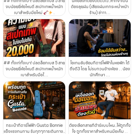
## ทั้งเท่ทั้งเบา! ปลดล็อกเบส 5 สาย
นี่คือสิ่งที่ต้องติดตัวไว้..หากจำเป็น
งบน้อยยี่ห้อไหนดี สเปกเทพน้ำหนัก
ต้องลุยฝน (เสียงฝนเทกระหน่ำหน้า
เบาสำหรับมือใหม่
.
ร้าน) ซ่าาา…
## ทั้งเท่ทั้งเบา! ปลดล็อกเบส 5 สาย
ไอเทมลับซ้อมกีตาร์ไฟฟ้าในหอพัก ได้
งบน้อยยี่ห้อไหนดี สเปกเทพน้ำหนัก
ถึงตี3 โดย ไม่รบกวนข้างห้อง . . น้อง
เบาสำหรับมือใ…
นักศึกษา …
กระเป๋ากีตาร์ไฟฟ้า Gusta Bonnie
ต้องเลือกสายกีต้าร์แบบไหน..ให้ถูกทั้ง
แข็งแรงทนทาน รับทุกๆการเดินทาง..
ใจ ถูกทั้งราคาสำหรับคนมือเค็ม . .