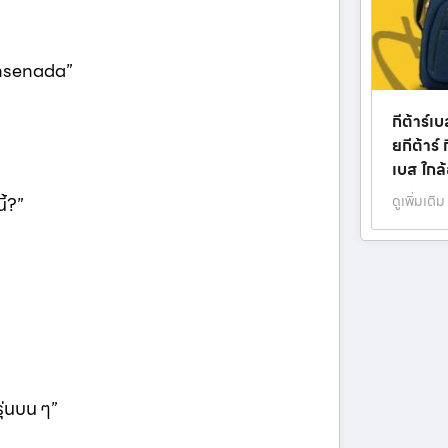
Ensenada”
กีต้าร์เ
ยกีต้าร์ 
เบส ใกล้
ดูเพิ่มเติม
ี้?”
รุ่นบน ๆ”