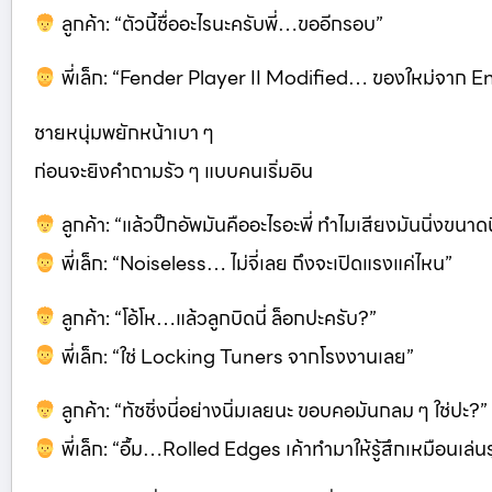
ลูกค้า: “ตัวนี้ชื่ออะไรนะครับพี่…ขออีกรอบ”
พี่เล็ก: “Fender Player II Modified… ของใหม่จาก 
ชายหนุ่มพยักหน้าเบา ๆ
ก่อนจะยิงคำถามรัว ๆ แบบคนเริ่มอิน
ลูกค้า: “แล้วปิ๊กอัพมันคืออะไรอะพี่ ทำไมเสียงมันนิ่งขนาดน
พี่เล็ก: “Noiseless… ไม่จี่เลย ถึงจะเปิดแรงแค่ไหน”
ลูกค้า: “โอ้โห…แล้วลูกบิดนี่ ล็อกปะครับ?”
พี่เล็ก: “ใช่ Locking Tuners จากโรงงานเลย”
ลูกค้า: “ทัชชิ่งนี่อย่างนิ่มเลยนะ ขอบคอมันกลม ๆ ใช่ปะ?”
พี่เล็ก: “อื้ม…Rolled Edges เค้าทำมาให้รู้สึกเหมือนเล่น