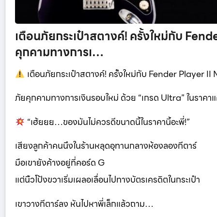
เตือนภัยกระเป๋าสตางค์! ครั้งใหม่กับ Fend
คุกคามทางการเ…
เตือนภัยกระเป๋าสตางค์! ครั้งใหม่กับ Fender Player II
ภัยคุกคามทางการเงินรอบใหม่ ด้วย “เกรด Ultra” ในราคาแค่
“เฮ้ยยย…ของมันไม่ควรดีขนาดนี้ในราคานี้อะพี่!”
เสียงลูกค้าคนนึงในร้านหลุดอุทานกลางห้องลองกีตาร์
มือเขายังค้างอยู่ที่คอร์ด G
แต่นิ้วโป้งขวาเริ่มเผลอเลื่อนไปทางบัตรเครดิตในกระเป๋า
เขาวางกีตาร์ลง หันไปหาพี่เล็กแล้วถาม…