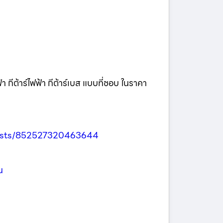
า กีต้าร์ไฟฟ้า กีต้าร์เบส แบบที่ชอบ ในราคา
osts/852527320463644
น