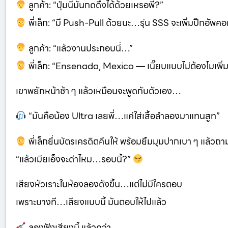
ลูกค้า: “ปุ่มนี่มันกดดึงได้ด้วยเหรอพี่?”
พี่เล็ก: “มี Push-Pull ด้วยนะ…รุ่น SSS จะเพิ่มปิ๊กอัพคอเ
ลูกค้า: “แล้วงานประกอบนี่…”
พี่เล็ก: “Ensenada, Mexico — เนี๊ยบแบบไม่ต้องโมเพิ่
เขาพยักหน้าช้า ๆ แล้วเหมือนจะพูดกับตัวเอง…
“มันคือน้อง Ultra เลยพี่…แค่ใส่เสื้อลำลองมาแทนสูท”
พี่เล็กยื่นบัตรเครดิตคืนให้ พร้อมยิ้มมุมปากเบา ๆ แล้วถ
“แล้วเมียเอ็งจะด่าไหม…รอบนี้?”
เสียงหัวเราะในห้องลองดังขึ้น…แต่ไม่มีใครตอบ
เพราะบางที…เสียงแบบนี้ มันตอบให้ไปแล้ว
ลองฟังเสียงนี้ แล้วดูว่า…