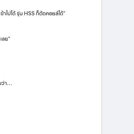
ข้าไปได้ รุ่น HSS ก็ตัดคอยล์ได้”
มเลย”
ามว่า…