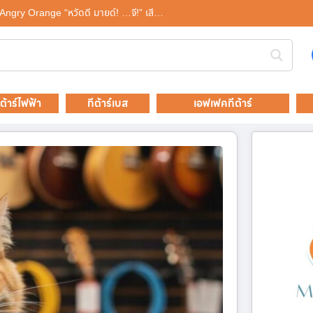
y Angry Orange “หวัดดี มายด์! …จี!” เสี…
ีต้าร์ไฟฟ้า
กีต้าร์เบส
เอฟเฟคกีต้าร์