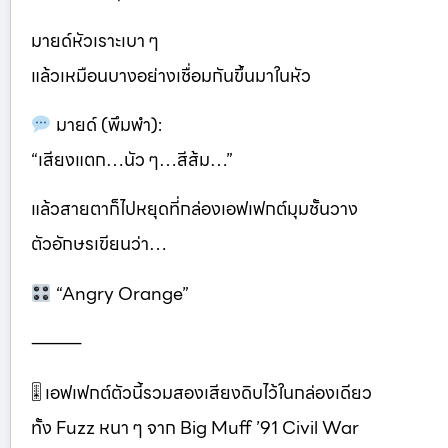
มายด์หัวเราะเบา ๆ
แล้วเหมือนบางอย่างเชื่อมกันขึ้นมาในหัว
มายด์ (พึมพำ):
“เสียงแตก…นัว ๆ…สีส้ม…”
แล้วสายตาก็ไปหยุดที่กล่องเอฟเฟกต์มุมชั้นวาง
ตัวอักษรเขียนว่า…
“Angry Orange”
⸻
🎚 เอฟเฟกต์ตัวนี้รวมสองเสียงดิบไว้ในกล่องเดียว
ทั้ง Fuzz หนา ๆ จาก Big Muff ’91 Civil War