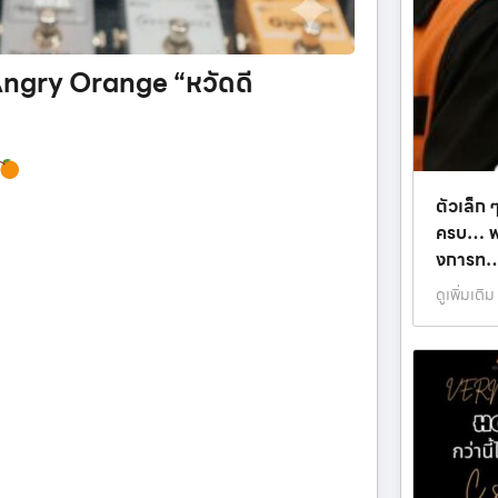
y Angry Orange “หวัดดี
ตัวเล็ก ๆ
ครบ… พร้
งการท
ดูเพิ่มเติม