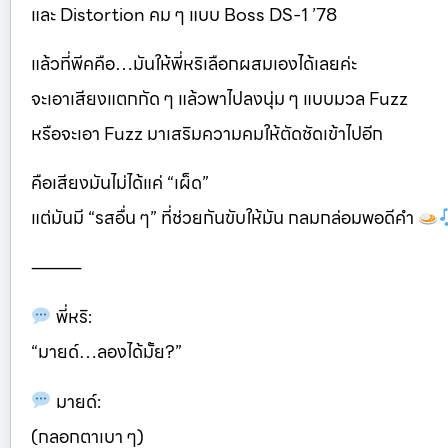
และ Distortion คม ๆ แบบ Boss DS-1 ’78
แล้วที่พีคคือ…มันให้พี่หริเลือกผสมเองได้เลยค่ะ
จะเอาเสียงแตกกัด ๆ แล้วพาไปลงนุ่ม ๆ แบบมวล Fuzz
หรือจะเอา Fuzz มาเสริมความคมให้ตัดชัดเข้าไปอีก
คือเสียงมันไม่ได้แค่ “เผ็ด”
แต่มันมี “รสอื่น ๆ” ที่ช่วยกันขับให้มัน กลมกล่อมพอดีคำ
⸻
พี่หริ:
“มายด์…ลองได้มั้ย?”
มายด์:
(กลอกตาเบา ๆ)