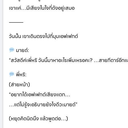
เขาแค่…มีเสียงในใจที่ดังอยู่เสมอ
⸻
วันนั้น เขาเดินตรงไปที่มุมเอฟเฟกต์
มายด์:
“สวัสดีค่ะพี่หริ วันนี้มาหาอะไรเพิ่มเหรอคะ? …สายกีตาร์อีกแ
พี่หริ:
(ส่ายหน้า)
“อยากได้เอฟเฟกต์เสียงแตก…
…แต่ไม่รู้จะอธิบายยังไงดีวะมายด์”
(หยุดคิดนิดนึง แล้วพูดต่อ…)