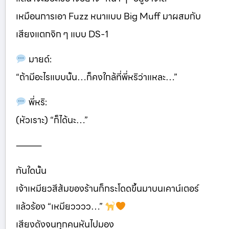
เหมือนการเอา Fuzz หนาแบบ Big Muff มาผสมกับ
เสียงแตกจิก ๆ แบบ DS-1
มายด์:
“ถ้ามีอะไรแบบนั้น…ก็คงใกล้ที่พี่หริว่าแหละ…”
พี่หริ:
(หัวเราะ) “ก็ได้นะ…”
⸻
ทันใดนั้น
เจ้าเหมียวสีส้มของร้านก็กระโดดขึ้นมาบนเคาน์เตอร์
แล้วร้อง “เหมียวววว…”
เสียงดังจนทุกคนหันไปมอง