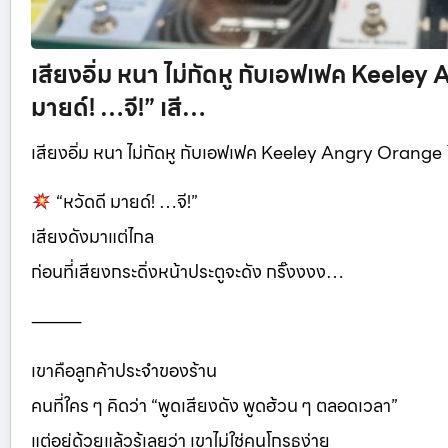
เสียงอิ่ม หนา ไม่กัดหู กับเอฟเฟค Keele
มายด์! …จี!” เสี…
เสียงอิ่ม หนา ไม่กัดหู กับเอฟเฟค Keeley Angry Orange
“หวัดดี มายด์! …จี!”
เสียงดังมาแต่ไกล
ก่อนที่เสียงกระดิ่งหน้าประตูจะดัง กริ๊งงงง…
⸻
เขาคือลูกค้าประจำของร้าน
คนที่ใคร ๆ คิดว่า “พูดเสียงดัง พูดฮ้วน ๆ ตลอดเวลา”
แต่อยู่ด้วยแล้วรู้เลยว่า เขาไม่ใช่คนโกรธง่าย