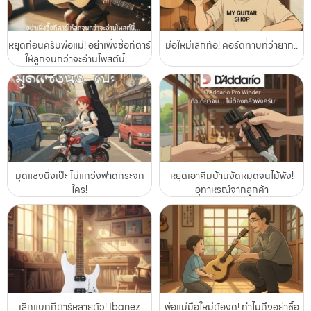
หยุดก่อนครับพ่อแม่! อย่าเพิ่งซื้อกีตาร์
มือใหม่เลิกท้อ! คอร์ดทาบที่ว่ายาก..
ให้ลูกจนกว่าจะอ่านโพสต์นี้…
มุดแซงนิ่งเป๊ะ ไม่แกว่งฟาดกระจก
หยุดเอาคีมบ้านงัดหมุดจนไม้พัง!
ใคร!
อุทาหรณ์จากลูกค้า
เลิกแบกกีตาร์หลายตัว! Ibanez
พ่อแม่มือใหม่ต้องดู! ทำไมถึงอย่าซื้อ