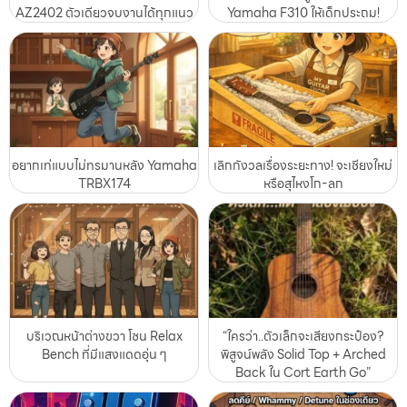
AZ2402 ตัวเดียวจบงานได้ทุกแนว
Yamaha F310 ให้เด็กประถม!
อยากเท่แบบไม่ทรมานหลัง Yamaha
เลิกกังวลเรื่องระยะทาง! จะเชียงใหม่
TRBX174
หรือสุไหงโก-ลก
บริเวณหน้าต่างขวา โซน Relax
“ใครว่า..ตัวเล็กจะเสียงกระป๋อง?
Bench ที่มีแสงแดดอุ่น ๆ
พิสูจน์พลัง Solid Top + Arched
Back ใน Cort Earth Go”