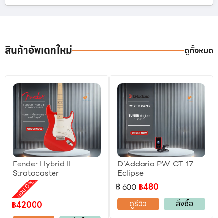
สินค้าอัพเดทใหม่
ดูทั้งหมด
Fender Hybrid II
D’Addario PW-CT-17
ลดราคา
Stratocaster
Eclipse
,
motion ผ่อน 0%
฿ 600
฿480
ดูรีวิว
สั่งซื้อ
฿42000