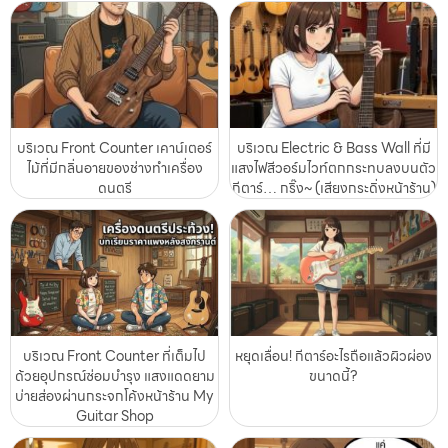
บริเวณ Front Counter เคาน์เตอร์
บริเวณ Electric & Bass Wall ที่มี
ไม้ที่มีกลิ่นอายของช่างทำเครื่อง
แสงไฟสีวอร์มไวท์ตกกระทบลงบนตัว
ดนตรี
กีตาร์… กริ๊ง~ (เสียงกระดิ่งหน้าร้าน)
บริเวณ Front Counter ที่เต็มไป
หยุดเลื่อน! กีตาร์อะไรถือแล้วผิวผ่อง
ด้วยอุปกรณ์ซ่อมบำรุง แสงแดดยาม
ขนาดนี้?
บ่ายส่องผ่านกระจกโค้งหน้าร้าน My
Guitar Shop