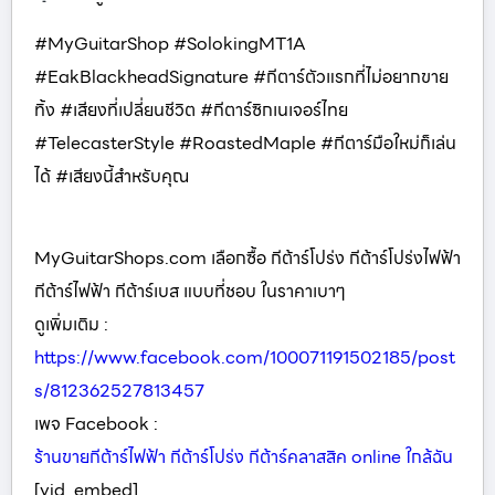
#MyGuitarShop #SolokingMT1A
#EakBlackheadSignature #กีตาร์ตัวแรกที่ไม่อยากขาย
ทิ้ง #เสียงที่เปลี่ยนชีวิต #กีตาร์ซิกเนเจอร์ไทย
#TelecasterStyle #RoastedMaple #กีตาร์มือใหม่ก็เล่น
ได้ #เสียงนี้สำหรับคุณ
MyGuitarShops.com เลือกซื้อ กีต้าร์โปร่ง กีต้าร์โปร่งไฟฟ้า
กีต้าร์ไฟฟ้า กีต้าร์เบส แบบที่ชอบ ในราคาเบาๆ
ดูเพิ่มเติม :
https://www.facebook.com/100071191502185/post
s/812362527813457
เพจ Facebook :
ร้านขายกีต้าร์ไฟฟ้า กีต้าร์โปร่ง กีต้าร์คลาสสิค online ใกล้ฉัน
[vid_embed]