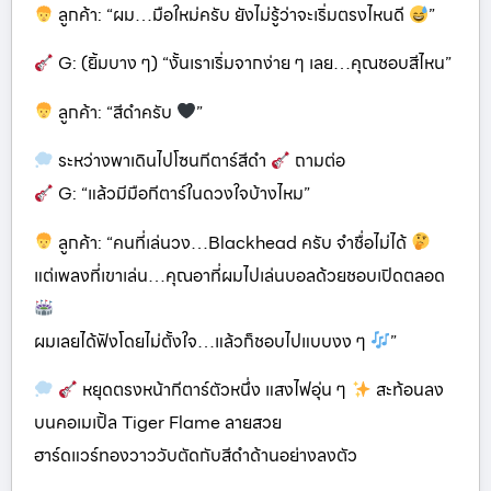
ลูกค้า: “ผม…มือใหม่ครับ ยังไม่รู้ว่าจะเริ่มตรงไหนดี
”
G: (ยิ้มบาง ๆ) “งั้นเราเริ่มจากง่าย ๆ เลย…คุณชอบสีไหน”
ลูกค้า: “สีดำครับ
”
ระหว่างพาเดินไปโซนกีตาร์สีดำ
ถามต่อ
G: “แล้วมีมือกีตาร์ในดวงใจบ้างไหม”
ลูกค้า: “คนที่เล่นวง…Blackhead ครับ จำชื่อไม่ได้
แต่เพลงที่เขาเล่น…คุณอาที่ผมไปเล่นบอลด้วยชอบเปิดตลอด
ผมเลยได้ฟังโดยไม่ตั้งใจ…แล้วก็ชอบไปแบบงง ๆ
”
หยุดตรงหน้ากีตาร์ตัวหนึ่ง แสงไฟอุ่น ๆ
สะท้อนลง
บนคอเมเปิ้ล Tiger Flame ลายสวย
ฮาร์ดแวร์ทองวาววับตัดกับสีดำด้านอย่างลงตัว