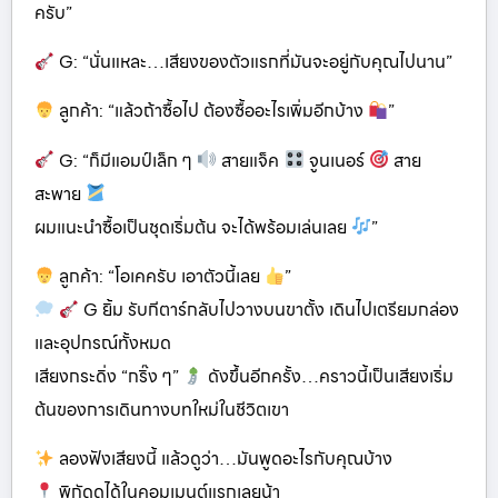
ครับ”
G: “นั่นแหละ…เสียงของตัวแรกที่มันจะอยู่กับคุณไปนาน”
ลูกค้า: “แล้วถ้าซื้อไป ต้องซื้ออะไรเพิ่มอีกบ้าง
”
G: “ก็มีแอมป์เล็ก ๆ
สายแจ็ค
จูนเนอร์
สาย
สะพาย
ผมแนะนำซื้อเป็นชุดเริ่มต้น จะได้พร้อมเล่นเลย
”
ลูกค้า: “โอเคครับ เอาตัวนี้เลย
”
G ยิ้ม รับกีตาร์กลับไปวางบนขาตั้ง เดินไปเตรียมกล่อง
และอุปกรณ์ทั้งหมด
เสียงกระดิ่ง “กริ๊ง ๆ”
ดังขึ้นอีกครั้ง…คราวนี้เป็นเสียงเริ่ม
ต้นของการเดินทางบทใหม่ในชีวิตเขา
ลองฟังเสียงนี้ แล้วดูว่า…มันพูดอะไรกับคุณบ้าง
พิกัดดูได้ในคอมเมนต์แรกเลยน้า