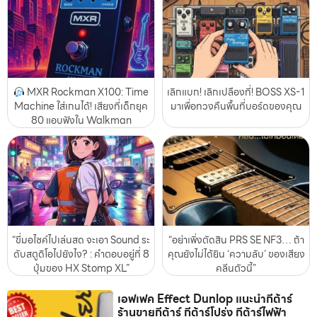
MXR Rockman X100: Time
เลิกแบก! เลิกเปลืองที่! BOSS XS-1
Machine ใส่เกนได้! เสียงที่เด็กยุค
มาเพื่อทวงคืนพื้นที่บอร์ดของคุณ
80 แอบฟังใน Walkman
“ขี่มอไซค์ไปเล่นสด จะเอา Sound ระ
“อย่าเพิ่งตัดสิน PRS SE NF3… ถ้า
ดับสตูดิโอไปยังไง? : คำตอบอยู่ที่ 8
คุณยังไม่ได้ยิน ‘ความลับ’ ของเสียง
ปุ่มของ HX Stomp XL”
คลีนตัวนี้”
เอฟเฟค Effect Dunlop แนะนำกีต้าร์
ร้านขายกีต้าร์ กีต้าร์โปร่ง กีต้าร์ไฟฟ้า