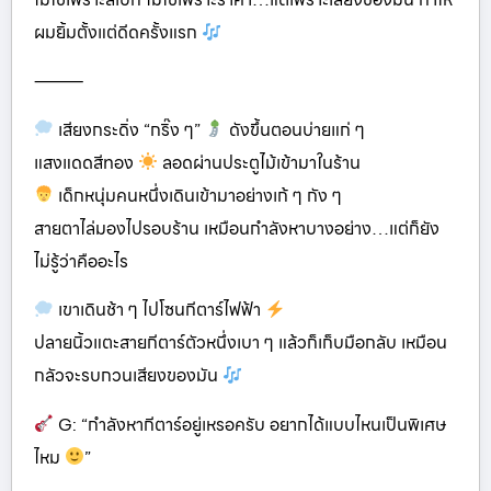
ผมยิ้มตั้งแต่ดีดครั้งแรก
⸻
เสียงกระดิ่ง “กริ๊ง ๆ”
ดังขึ้นตอนบ่ายแก่ ๆ
แสงแดดสีทอง
ลอดผ่านประตูไม้เข้ามาในร้าน
เด็กหนุ่มคนหนึ่งเดินเข้ามาอย่างเก้ ๆ กัง ๆ
สายตาไล่มองไปรอบร้าน เหมือนกำลังหาบางอย่าง…แต่ก็ยัง
ไม่รู้ว่าคืออะไร
เขาเดินช้า ๆ ไปโซนกีตาร์ไฟฟ้า
ปลายนิ้วแตะสายกีตาร์ตัวหนึ่งเบา ๆ แล้วก็เก็บมือกลับ เหมือน
กลัวจะรบกวนเสียงของมัน
G: “กำลังหากีตาร์อยู่เหรอครับ อยากได้แบบไหนเป็นพิเศษ
ไหม
”