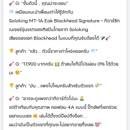
G: “งั้นตัวนี้…คุณน่าจะชอบ”
เหมือนแนะนำเพื่อนเก่าให้รู้จักกัน
Soloking MT-1A Eak Blackhead Signature – กีตาร์ซิก
เนเจอร์รุ่นแรกของศิลปินไทยจาก Soloking
เสียงของเอก Blackhead ในแบบที่คุณจับต้องได้
ลูกค้า: “แล้ว…ตัวนี้ราคาเท่าไหร่เหรอครับ
”
G: “17,900 บาทครับ
ถ้าสนใจก็มีโปรผ่อน 0% ได้ด้วย
นะ
”
ลูกค้า: “มัน…แพงไปไหมครับสำหรับตัวแรก
”
G: “อาจจะดูแพงกว่ากีตาร์ทั่วไปนะ
แต่ถ้าเทียบกับคุณภาพ คอเฟลม 4A แบบนี้ ปิ๊กอัพที่เอกช่วย
ออกแบบเอง
เล่นได้ตั้งแต่ป๊อปถึงร็อก…
ผมว่ามันเป็นตัวแรกที่คุณจะไม่อยากขายทิ้งเลย
”