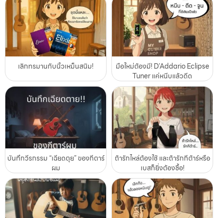
เลิกทรมานกับนิ้วเหม็นสนิม!
มือใหม่ต้องมี! D’Addario Eclipse
Tuner แค่หนีบแล้วดีด
บันทึกวีรกรรม “เฉียดตุย” ของกีตาร์
ถ้ารักไหล่ต้องใช้ และถ้ารักกีต้าร์หรือ
ผม
เบสก็ยิ่งต้องซื้อ!