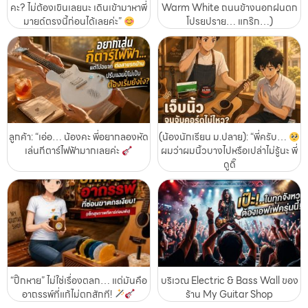
คะ? ไม่ต้องเขินเลยนะ เดินเข้ามาหาพี่
Warm White ถนนข้างนอกฝนตก
มายด์ตรงนี้ก่อนได้เลยค่ะ”
โปรยปราย… แกร๊ก…)
ลูกค้า: “เอ่อ… น้องคะ พี่อยากลองหัด
(น้องนักเรียน ม.ปลาย): “พี่ครับ…
เล่นกีตาร์ไฟฟ้ามากเลยค่ะ
ผมว่าผมนิ้วบางไปหรือเปล่าไม่รู้นะ พี่
ดูดิ๊
“ปิ๊กหาย” ไม่ใช่เรื่องตลก… แต่มันคือ
บริเวณ Electric & Bass Wall ของ
อาถรรพ์ที่แก้ไม่ตกสักที!
ร้าน My Guitar Shop