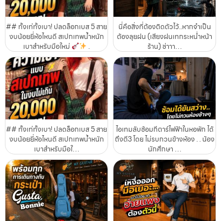
## ทั้งเท่ทั้งเบา! ปลดล็อกเบส 5 สาย
นี่คือสิ่งที่ต้องติดตัวไว้..หากจำเป็น
งบน้อยยี่ห้อไหนดี สเปกเทพน้ำหนัก
ต้องลุยฝน (เสียงฝนเทกระหน่ำหน้า
เบาสำหรับมือใหม่
.
ร้าน) ซ่าาา…
## ทั้งเท่ทั้งเบา! ปลดล็อกเบส 5 สาย
ไอเทมลับซ้อมกีตาร์ไฟฟ้าในหอพัก ได้
งบน้อยยี่ห้อไหนดี สเปกเทพน้ำหนัก
ถึงตี3 โดย ไม่รบกวนข้างห้อง . . น้อง
เบาสำหรับมือใ…
นักศึกษา …