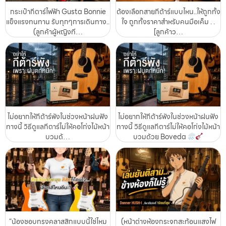
กระเป๋ากีตาร์ไฟฟ้า Gusta Bonnie
ต้องเลือกสายกีต้าร์แบบไหน..ให้ถูกทั้ง
แข็งแรงทนทาน รับทุกๆการเดินทาง..
ใจ ถูกทั้งราคาสำหรับคนมือเค็ม . .
(ลูกค้าผู้หญิงที…
[ลูกค้าว…
ไม่อยากให้กีต้าร์พังในช่วงหน้าฝนฟัง
ไม่อยากให้กีต้าร์พังในช่วงหน้าฝนฟัง
ทางนี้ วิธีดูแลกีตาร์ไม่ให้คอโก่งไม้หน้า
ทางนี้ วิธีดูแลกีตาร์ไม่ให้คอโก่งไม้หน้า
บวมด้…
บวมด้วย Boveda
“น้องชอบทรงคลาสสิกแบบนี้ใช่ไหม
(หน้าต่างห้องกระจกสะท้อนแสงไฟ