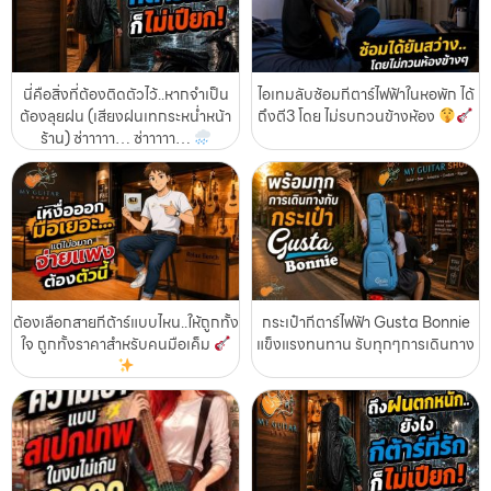
นี่คือสิ่งที่ต้องติดตัวไว้..หากจำเป็น
ไอเทมลับซ้อมกีตาร์ไฟฟ้าในหอพัก ได้
ต้องลุยฝน (เสียงฝนเทกระหน่ำหน้า
ถึงตี3 โดย ไม่รบกวนข้างห้อง
ร้าน) ซ่าาาาา… ซ่าาาาา…
ต้องเลือกสายกีต้าร์แบบไหน..ให้ถูกทั้ง
กระเป๋ากีตาร์ไฟฟ้า Gusta Bonnie
ใจ ถูกทั้งราคาสำหรับคนมือเค็ม
แข็งแรงทนทาน รับทุกๆการเดินทาง