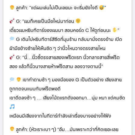
ลูกค้า: “แต่ผมเล่นไม่เป็นเลยนะ จะเริ่มยังไงดี
”
G: “ผมก็เคยเป็นมือใหม่มาก่อน
เดี๋ยวผมหยิบกีตาร์ของผมมา สอนคอร์ด C ให้ดูก่อนนะ
”
G เดินไปหยิบกีตาร์สีซีดที่มุมร้าน กลับมานั่งตรงข้าม เปิด
ฝ่ามือข้างซ้ายให้เห็นชัด ๆ ว่านิ้วไหนวางตรงสายไหน
G: “นี่…นิ้วชี้ตรงสายสองเฟร็ตแรก นิ้วกลางสายสี่เฟร็ต
สอง แล้วก็นิ้วนางสายห้าเฟร็ตสาม ลองวางตามนี้”
เขาทำตามช้า ๆ มองมือของ G เป็นตัวอย่าง เสียงสาย
ถูกกดจนแนบกับเฟร็ตพอดี
เขาดีดลงช้า ๆ … เสียงโน้ตแรกดังออกมา…นุ่ม หนา แต่คมชัด
เหมือนมีเสียงจากในกีตาร์กำลังเล่าเรื่องบางอย่างให้ฟัง
ลูกค้า: (หัวเราะเบา ๆ) “อืม…มันเพราะกว่าที่คิดเยอะเลย