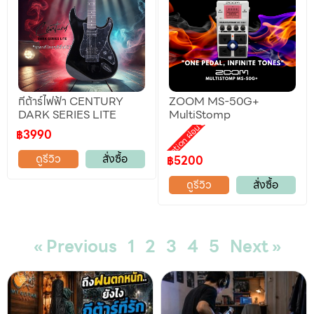
กีต้าร์ไฟฟ้า CENTURY
ZOOM MS-50G+
DARK SERIES LITE
MultiStomp
Promotion ผ่อน 0%
฿3990
ดูรีวิว
สั่งซื้อ
฿5200
ดูรีวิว
สั่งซื้อ
« Previous
1
2
3
4
5
Next »