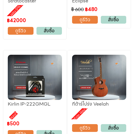
Stratocaster
Eclipse
,
motion ผ่อน 0%
฿ 600
฿480
ดูรีวิว
สั่งซื้อ
฿42000
ดูรีวิว
สั่งซื้อ
Kirlin IP-222GMGL
กีต้าร์โปร่ง Veelah
Promotion ผ่อน 0%
แนะนำ
฿500
ดูรีวิว
สั่งซื้อ
ดูรีวิว
สั่งซื้อ