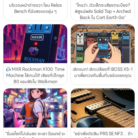
บริเวณหน้าต่างขวา โซน Relax
“ใครว่า..ตัวเล็กจะเสียงกระป๋อง?
Bench ที่มีแสงแดดอุ่น ๆ
พิสูจน์พลัง Solid Top + Arched
Back ใน Cort Earth Go”
MXR Rockman X100: Time
เลิกแบก! เลิกเปลืองที่! BOSS XS-1
Machine ใส่เกนได้! เสียงที่เด็กยุค
มาเพื่อทวงคืนพื้นที่บอร์ดของคุณ
80 แอบฟังใน Walkman
“ขี่มอไซค์ไปเล่นสด จะเอา Sound ระ
“อย่าเพิ่งตัดสิน PRS SE NF3… ถ้า