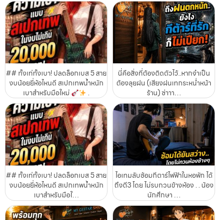
## ทั้งเท่ทั้งเบา! ปลดล็อกเบส 5 สาย
นี่คือสิ่งที่ต้องติดตัวไว้..หากจำเป็น
งบน้อยยี่ห้อไหนดี สเปกเทพน้ำหนัก
ต้องลุยฝน (เสียงฝนเทกระหน่ำหน้า
เบาสำหรับมือใหม่
.
ร้าน) ซ่าาา…
## ทั้งเท่ทั้งเบา! ปลดล็อกเบส 5 สาย
ไอเทมลับซ้อมกีตาร์ไฟฟ้าในหอพัก ได้
งบน้อยยี่ห้อไหนดี สเปกเทพน้ำหนัก
ถึงตี3 โดย ไม่รบกวนข้างห้อง . . น้อง
เบาสำหรับมือใ…
นักศึกษา …