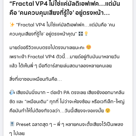
“Fractal VP4 ไม่ใช่แค่มัลติเอฟเฟค…แต่มัน
คือ ‘คนควบคุมเสียงที่รู้ใจ’ อยู่ตรงหน้า…
“Fractal VP4 ไม่ใช่แค่มัลติเอฟเฟค…แต่มันคือ ‘คน
ควบคุมเสียงที่รู้ใจ’ อยู่ตรงหน้าคุณ”
มายด์ขอรีวิวแบบตรงไปตรงมาเลยนะคะ
เพราะเจ้า Fractal VP4 ตัวนี้…มายด์อยู่กับมันมาหลายวัน
แล้ว ได้เห็นพี่ ๆ มือกีตาร์สายเล่นสดมาลองหลายคนเลย
สิ่งที่เขาชอบเหมือนกันคือ…
เสียงมันนิ่งมาก – ต่อเข้า PA ตรงเลย เสียงยังออกมาคลีน
ชัด และ “เหมือนเดิม” ทุกที่ ไม่ว่าจะห้องซ้อม หรือเวทีเล็ก-ใหญ่
คือมันทำให้ไม่ต้องกังวลว่า…วันนี้เสียงจะงอแงมั้ย
Preset ฉลาดสุด ๆ – พี่ ๆ หลายคนจะตั้งเสียงไว้เป็นเพลง
ๆ ไปเลย