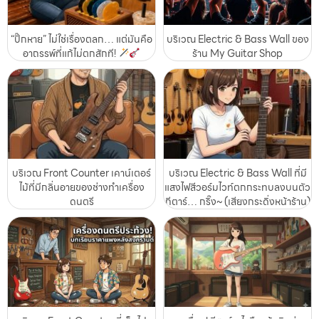
“ปิ๊กหาย” ไม่ใช่เรื่องตลก… แต่มันคือ
บริเวณ Electric & Bass Wall ของ
อาถรรพ์ที่แก้ไม่ตกสักที!
ร้าน My Guitar Shop
บริเวณ Front Counter เคาน์เตอร์
บริเวณ Electric & Bass Wall ที่มี
ไม้ที่มีกลิ่นอายของช่างทำเครื่อง
แสงไฟสีวอร์มไวท์ตกกระทบลงบนตัว
ดนตรี
กีตาร์… กริ๊ง~ (เสียงกระดิ่งหน้าร้าน)