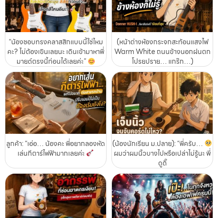
“น้องชอบทรงคลาสสิกแบบนี้ใช่ไหม
(หน้าต่างห้องกระจกสะท้อนแสงไฟ
คะ? ไม่ต้องเขินเลยนะ เดินเข้ามาหาพี่
Warm White ถนนข้างนอกฝนตก
มายด์ตรงนี้ก่อนได้เลยค่ะ”
โปรยปราย… แกร๊ก…)
ลูกค้า: “เอ่อ… น้องคะ พี่อยากลองหัด
(น้องนักเรียน ม.ปลาย): “พี่ครับ…
เล่นกีตาร์ไฟฟ้ามากเลยค่ะ
ผมว่าผมนิ้วบางไปหรือเปล่าไม่รู้นะ พี่
ดูดิ๊