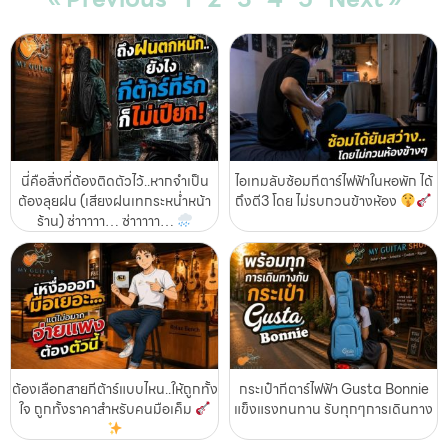
นี่คือสิ่งที่ต้องติดตัวไว้..หากจำเป็น
ไอเทมลับซ้อมกีตาร์ไฟฟ้าในหอพัก ได้
ต้องลุยฝน (เสียงฝนเทกระหน่ำหน้า
ถึงตี3 โดย ไม่รบกวนข้างห้อง
ร้าน) ซ่าาาาา… ซ่าาาาา…
ต้องเลือกสายกีต้าร์แบบไหน..ให้ถูกทั้ง
กระเป๋ากีตาร์ไฟฟ้า Gusta Bonnie
ใจ ถูกทั้งราคาสำหรับคนมือเค็ม
แข็งแรงทนทาน รับทุกๆการเดินทาง