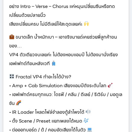
อย่าง Intro – Verse – Chorus แค่หมุนเปลี่ยนซีนหรือกด
เปลี่ยนด้วยปลายนิ้ว
เสียงเปลี่ยนครบ ไม่มีดีเลย์ให้สะดุดเลยค่ะ
ขนาดเล็ก น้ำหนักเบา – เอาจริงมายด์เคยช่วยพี่ลูกค้าขน
ของ…
VP4 ตัวเดียวจบเลยค่ะ ไม่ต้องหอบแอมป์ ไม่ต้องมานั่งเรียง
เอฟเฟกต์ก้อนหลังเวที
Fractal VP4 ทำอะไรได้บ้าง?
• Amp + Cab Simulation เสียงแอมป์ดังระดับโลก
• เอฟเฟกต์ครบทุกแนว: ไดรฟ์ / คลีน / ดีเลย์ / รีเวิร์บ / มอดูเล
ชัน
• IR Loader โหลดไฟล์จำลองตู้ลำโพงได้
• ตั้ง Scene / Preset แยกเพลงได้หมด
• ต่อออกบอร์ด / ตู้ / คอมอัดเสียงได้ในตัว