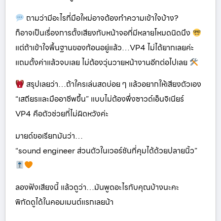
ถามว่ามีอะไรที่มือใหม่อาจต้องทำความเข้าใจบ้าง?
ก็อาจเป็นเรื่องการตั้งเสียงกับหน้าจอที่มีหลายโหมดนิดนึง
แต่ถ้าเข้าใจพื้นฐานของก้อนอยู่แล้ว…VP4 ไม่ได้ยากเลยค่ะ
แถมตั้งค่าแล้วจบเลย ไม่ต้องวุ่นวายหน้างานอีกต่อไปเลย
สรุปเลยว่า…ถ้าใครเล่นสดบ่อย ๆ แล้วอยากให้เสียงตัวเอง
“เสถียรและมืออาชีพขึ้น” แบบไม่ต้องพึ่งซาวด์เอ็นจิเนียร์
VP4 คือตัวช่วยที่ไม่ผิดหวังค่ะ
มายด์ขอเรียกมันว่า…
“sound engineer ส่วนตัวในเวอร์ชันที่คุมได้ด้วยปลายนิ้ว”
ลองฟังเสียงนี้ แล้วดูว่า…มันพูดอะไรกับคุณบ้างนะคะ
พิกัดดูได้ในคอมเมนต์แรกเลยน้า