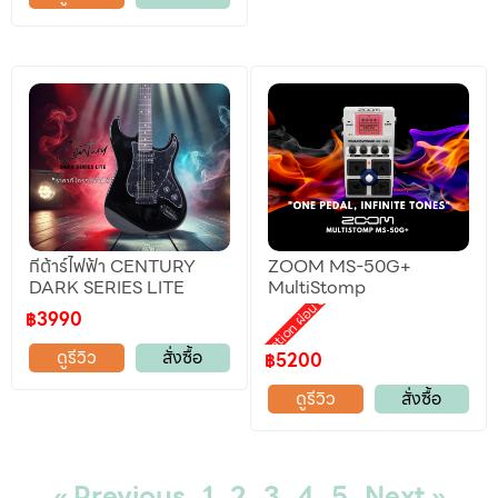
กีต้าร์ไฟฟ้า CENTURY
ZOOM MS-50G+
DARK SERIES LITE
MultiStomp
Promotion ผ่อน 0%
฿3990
ดูรีวิว
สั่งซื้อ
฿5200
ดูรีวิว
สั่งซื้อ
« Previous
1
2
3
4
5
Next »