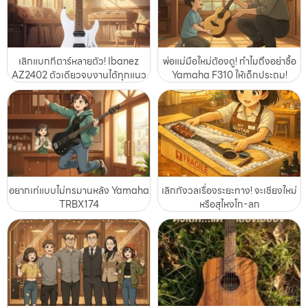
เลิกแบกกีตาร์หลายตัว! Ibanez
พ่อแม่มือใหม่ต้องดู! ทำไมถึงอย่าซื้อ
AZ2402 ตัวเดียวจบงานได้ทุกแนว
Yamaha F310 ให้เด็กประถม!
อยากเท่แบบไม่ทรมานหลัง Yamaha
เลิกกังวลเรื่องระยะทาง! จะเชียงใหม่
TRBX174
หรือสุไหงโก-ลก