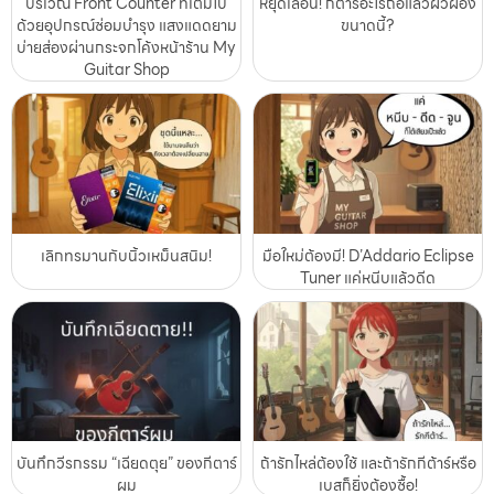
บริเวณ Front Counter ที่เต็มไป
หยุดเลื่อน! กีตาร์อะไรถือแล้วผิวผ่อง
ด้วยอุปกรณ์ซ่อมบำรุง แสงแดดยาม
ขนาดนี้?
บ่ายส่องผ่านกระจกโค้งหน้าร้าน My
Guitar Shop
เลิกทรมานกับนิ้วเหม็นสนิม!
มือใหม่ต้องมี! D’Addario Eclipse
Tuner แค่หนีบแล้วดีด
บันทึกวีรกรรม “เฉียดตุย” ของกีตาร์
ถ้ารักไหล่ต้องใช้ และถ้ารักกีต้าร์หรือ
ผม
เบสก็ยิ่งต้องซื้อ!