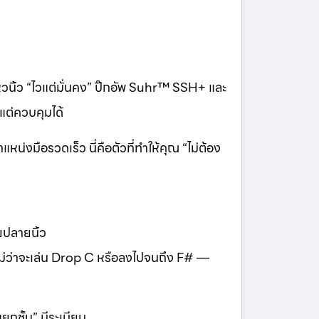
นิ้ว “ไวแต่มั่นคง” ปิ๊กอัพ Suhr™ SSH+ และ
แต่ควบคุมได้
หน่งมือรวดเร็ว นี่คือตัวที่ทำให้คุณ “ไม่ต้อง
ยปลายนิ้ว
ม่ว่าจะเล่น Drop C หรือลงไปจนถึง F# —
แยกชั้น” มีระเบียบ