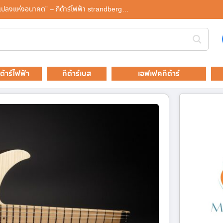
่ยนแปลงแห่งอนาคต” – กีต้าร์ไฟฟ้า strandberg…
ีต้าร์ไฟฟ้า
กีต้าร์เบส
เอฟเฟคกีต้าร์