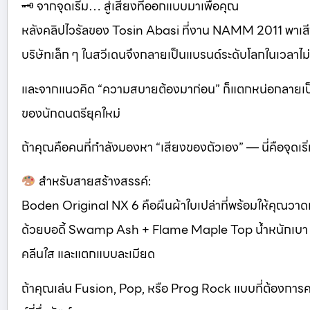
🗝 จากจุดเริ่ม… สู่เสียงที่ออกแบบมาเพื่อคุณ
หลังคลิปไวรัลของ Tosin Abasi ที่งาน NAMM 2011 พาเสีย
บริษัทเล็ก ๆ ในสวีเดนจึงกลายเป็นแบรนด์ระดับโลกในเวลาไม่ก
และจากแนวคิด “ความสบายต้องมาก่อน” ก็แตกหน่อกลายเป็
ของนักดนตรียุคใหม่
ถ้าคุณคือคนที่กำลังมองหา “เสียงของตัวเอง” — นี่คือจุดเริ่ม
สำหรับสายสร้างสรรค์:
Boden Original NX 6 คือผืนผ้าใบเปล่าที่พร้อมให้คุณวาด
ด้วยบอดี้ Swamp Ash + Flame Maple Top น้ำหนักเบา เสียงเ
คลีนใส และแตกแบบละเมียด
ถ้าคุณเล่น Fusion, Pop, หรือ Prog Rock แบบที่ต้องการค