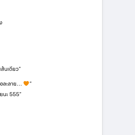
ง
เส้นเดียว”
้มคือละลาย…
”
เลยนะ 555”