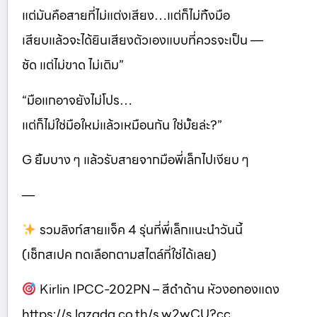
แต่มันคือสายที่ไม่แต่งเสียง…แต่ก็ไม่ทิ้งมือ
เสียบแล้วจะได้ยินเสียงตัวเองแบบที่ควรจะเป็น —
ชัด แต่ไม่ขาด ไม่เติม”
“มือแกอาจยังไม่โปร…
แต่ก็ไม่ใช่มือใหม่แล้วเหมือนกัน ใช่มั้ยล่ะ?”
G ยิ้มบาง ๆ แล้วรับสายจากมือพี่เล็กไปเงียบ ๆ
—
รวมลิงก์สายแจ็ค 4 รุ่นที่พี่เล็กแนะนำวันนี้
(เช็กสเปค กดเลือกตามสไตล์ที่ใช่ได้เลย)
Kirlin IPCC-202PN – สีดำด้าน หัวงอทองแดง
https://s.lazada.co.th/s.w2wCU?cc