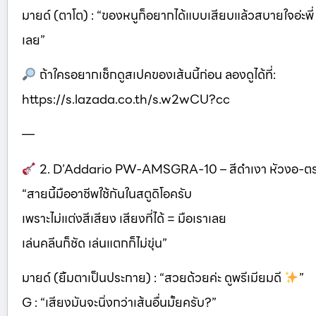
มายด์ (ตาโต) : “ของหนูก็อยากได้แบบเสียบแล้วสบายใจอ่ะพี
เลย”
ถ้าใครอยากเช็กดูสเปคของเส้นนี้ก่อน ลองดูได้ที่:
https://s.lazada.co.th/s.w2wCU?cc
—
2. D’Addario PW-AMSGRA-10 – สีดำเงา หัวงอ-ต
“สายนี้มืออาชีพใช้กันในสตูดิโอครับ
เพราะไม่แต่งสีเสียง เสียงที่ได้ = มือเราเลย
เล่นคลีนก็ชัด เล่นแตกก็ไม่ขุ่น”
มายด์ (ยิ้มตาเป็นประกาย) : “สวยด้วยค่ะ ดูพรีเมียมดี
”
G : “เสียงมันจะนิ่งกว่าเส้นอื่นมั้ยครับ?”