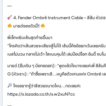
—
4. Fender Ombré Instrument Cable – สีส้ม หัวตร
มายด์จองตัวนี้!!
พี่เล็กหยิบเส้นสุดท้ายขึ้นมา
“ใครคิดว่าเส้นสวยจะเสียงสู้ไม่ได้ เส้นนี้คือข้อยกเว้นเลยครับ
เบสไม่บวม กลางไม่เว้า ใสแบบคุมได้ เล่นป๊อปร็อก อินดี้ จบใน
มายด์ (ยิ้มเขิน ๆ มือกอดอก) : “พูดแล้วใจบางเลยค่ะพี่ สีส
G (หัวเราะ) : “ถ้าซื้อเพราะสี…หนูคือตัวแทนแห่ง Ombré 
ใครอยากรู้ว่าสีสวยขนาดไหน…กดเลยค่ะ
https://s.lazada.co.th/s.w2xuN?cc
—