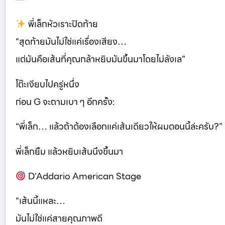
พี่เล็กหัวเราะปิดท้าย
“สุดท้ายมันไม่ใช่แค่เรื่องเสียง…
แต่มันคือเส้นที่คุณกล้าหยิบมันขึ้นมาโดยไม่ลังเล”
โต๊ะเงียบไปครู่หนึ่ง
ก่อน G จะถามเบา ๆ อีกครั้ง:
“พี่เล็ก… แล้วถ้าต้องเลือกแค่เส้นเดียวให้ผมตอนนี้ล่ะครับ?”
พี่เล็กยิ้ม แล้วหยิบเส้นนึงขึ้นมา
D’Addario American Stage
“เส้นนี้แหละ…
มันไม่ใช่แค่สายคุณภาพดี