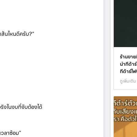
กเส้นไหนดีครับ?”
ร้านขาย
นำกีต้าร์
กีต้าร์ไ
ดูเพิ่มเติม
จริงในงบที่จับต้องได้
ะเวลาซ้อม”