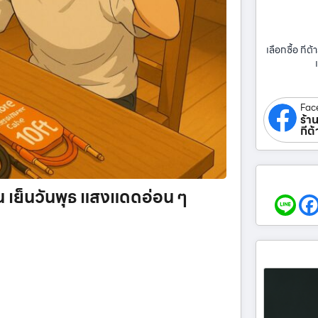
เลือกซื้อ กีต้า
Fac
ร้าน
กีต
น เย็นวันพุธ แสงแดดอ่อน ๆ