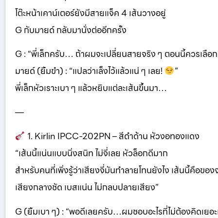
โต๊ะหน้าเคาน์เตอร์ยังมีสายแจ็ค 4 เส้นวางอยู่
G กับมายด์ กลับมานั่งต่ออีกครั้ง
G : “พี่เล็กครับ… ถ้าผมจะเปลี่ยนสายจริง ๆ ตอนนี้ควรเลือ
มายด์ (ยิ้มขำ) : “แปลว่าเล็งไว้แล้วแน่ ๆ เลย!
”
พี่เล็กหัวเราะเบา ๆ แล้วหยิบแต่ละเส้นขึ้นมา…
—
1. Kirlin IPCC-202PN – สีดำด้าน หัวงอทองแดง
“เส้นนี้แน่นแบบนิ่งสนิท ไม่จี่เลย หัวล็อกดีมาก
สำหรับคนที่เพิ่งรู้ว่าเสียงจี่มันทำลายโทนยังไง เส้นนี้คือของ
เสียงกลางชัด เบสแน่น ไม่กลบปลายเสียง”
G (ยิ้มเบา ๆ) : “พอดีเลยครับ…ผมชอบอะไรที่ไม่ต้องคิดเยอ