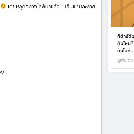
่
เคยหลุดกลางไลฟ์มาแล้ว…เขินแทบละลาย
กีต้าร์
ตัวไหน? 
ดังในที
ดูเพิ่มเติม
รง