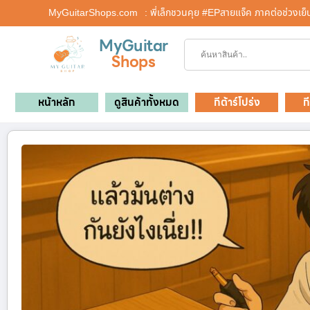
MyGuitarShops.com
: พี่เล็กชวนคุย #EPสายแจ็ค ภาคต่อช่วงเย
MyGuitar
Shops
หน้าหลัก
ดูสินค้าทั้งหมด
กีต้าร์โปร่ง
ก