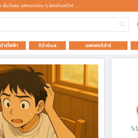
็น เย็นวันพุธ แสงแดดอ่อน ๆ ส่องผ่านหน้าต่…
ีต้าร์ไฟฟ้า
กีต้าร์เบส
เอฟเฟคกีต้าร์