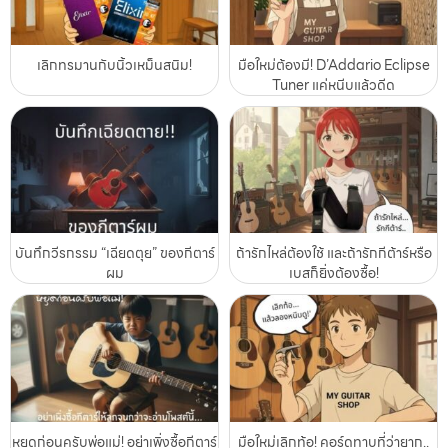
เลิกทรมานกับนิ้วเหม็นสนิม!
มือใหม่ต้องมี! D’Addario Eclipse
Tuner แค่หนีบแล้วดีด
บันทึกวีรกรรม “เฉียดตุย” ของกีตาร์
ถ้ารักไหล่ต้องใช้ และถ้ารักกีต้าร์หรือ
ผม
เบสก็ยิ่งต้องซื้อ!
หยุดก่อนครับพ่อแม่! อย่าเพิ่งซื้อกีตาร์
มือใหม่เลิกท้อ! คอร์ดทาบที่ว่ายาก..