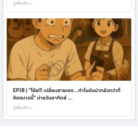
ดูเพิ่มเติม »
EP.18 | “โอ้ย!!! เปลี่ยนสายเอง…ทำไมมันน่ากลัวกว่าที่
คิดขนาดนี้“ บ่ายวันอาทิตย์ …
ดูเพิ่มเติม »