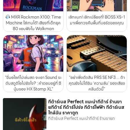
MXR Rockman X100: Time
เลิกแบก! เลิกเปลืองที่! BOSS XS-1
Machine ใส่เกนได้! เสียงที่เด็กยุค
มาเพื่อทวงคืนพื้นที่บอร์ดของคุณ
80 แอบฟังใน Walkman
“ขี่มอไซค์ไปเล่นสด จะเอา Sound ระ
“อย่าเพิ่งตัดสิน PRS SE NF3… ถ้า
ดับสตูดิโอไปยังไง? : คำตอบอยู่ที่ 8
คุณยังไม่ได้ยิน ‘ความลับ’ ของเสียง
ปุ่มของ HX Stomp XL”
คลีนตัวนี้”
กีต้าร์เบส Perfect แนะนำกีต้าร์ ร้านขา
ยกีต้าร์ กีต้าร์โปร่ง กีต้าร์ไฟฟ้า กีต้าร์เบส
ใกล้ฉัน ราคาถูก
กีต้าร์เบส Perfect แนะนำกีต้าร์ ร้านขายก