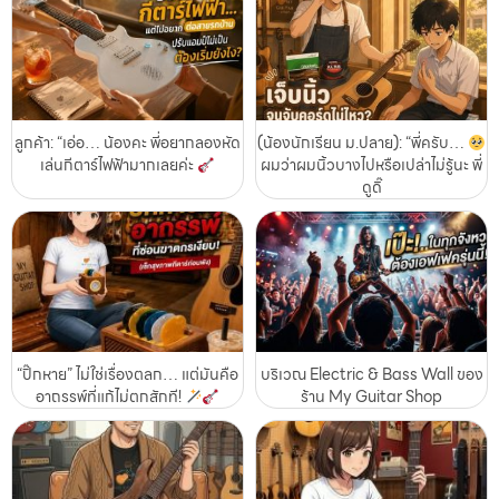
ลูกค้า: “เอ่อ… น้องคะ พี่อยากลองหัด
(น้องนักเรียน ม.ปลาย): “พี่ครับ…
เล่นกีตาร์ไฟฟ้ามากเลยค่ะ
ผมว่าผมนิ้วบางไปหรือเปล่าไม่รู้นะ พี่
ดูดิ๊
“ปิ๊กหาย” ไม่ใช่เรื่องตลก… แต่มันคือ
บริเวณ Electric & Bass Wall ของ
อาถรรพ์ที่แก้ไม่ตกสักที!
ร้าน My Guitar Shop