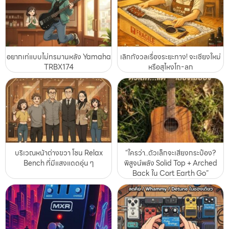
อยากเท่แบบไม่ทรมานหลัง Yamaha
เลิกกังวลเรื่องระยะทาง! จะเชียงใหม่
TRBX174
หรือสุไหงโก-ลก
บริเวณหน้าต่างขวา โซน Relax
“ใครว่า..ตัวเล็กจะเสียงกระป๋อง?
Bench ที่มีแสงแดดอุ่น ๆ
พิสูจน์พลัง Solid Top + Arched
Back ใน Cort Earth Go”