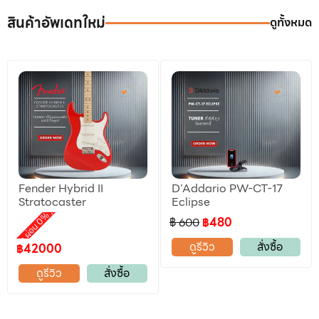
สินค้าอัพเดทใหม่
ดูทั้งหมด
Fender Hybrid II
D’Addario PW-CT-17
ลดราคา
Stratocaster
Eclipse
,
motion ผ่อน 0%
฿ 600
฿480
ดูรีวิว
สั่งซื้อ
฿42000
ดูรีวิว
สั่งซื้อ