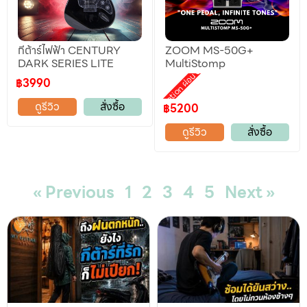
กีต้าร์ไฟฟ้า CENTURY
ZOOM MS-50G+
DARK SERIES LITE
MultiStomp
Promotion ผ่อน 0%
฿3990
ดูรีวิว
สั่งซื้อ
฿5200
ดูรีวิว
สั่งซื้อ
« Previous
1
2
3
4
5
Next »