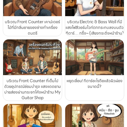
บริเวณ Front Counter เคาน์เตอร์
บริเวณ Electric & Bass Wall ที่มี
ไม้ที่มีกลิ่นอายของช่างทำเครื่อง
แสงไฟสีวอร์มไวท์ตกกระทบลงบนตัว
ดนตรี
กีตาร์… กริ๊ง~ (เสียงกระดิ่งหน้าร้าน)
บริเวณ Front Counter ที่เต็มไป
หยุดเลื่อน! กีตาร์อะไรถือแล้วผิวผ่อง
ด้วยอุปกรณ์ซ่อมบำรุง แสงแดดยาม
ขนาดนี้?
บ่ายส่องผ่านกระจกโค้งหน้าร้าน My
Guitar Shop