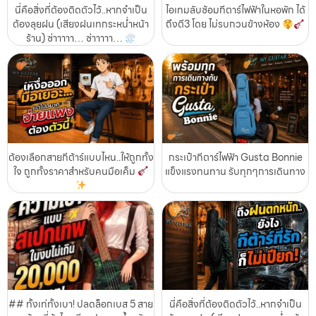
นี่คือสิ่งที่ต้องติดตัวไว้..หากจำเป็น
ไอเทมลับซ้อมกีตาร์ไฟฟ้าในหอพัก ได้
ต้องลุยฝน (เสียงฝนเทกระหน่ำหน้า
ถึงตี3 โดย ไม่รบกวนข้างห้อง
ร้าน) ซ่าาาาา… ซ่าาาาา…
ต้องเลือกสายกีต้าร์แบบไหน..ให้ถูกทั้ง
กระเป๋ากีตาร์ไฟฟ้า Gusta Bonnie
ใจ ถูกทั้งราคาสำหรับคนมือเค็ม
แข็งแรงทนทาน รับทุกๆการเดินทาง
## ทั้งเท่ทั้งเบา! ปลดล็อกเบส 5 สาย
นี่คือสิ่งที่ต้องติดตัวไว้..หากจำเป็น