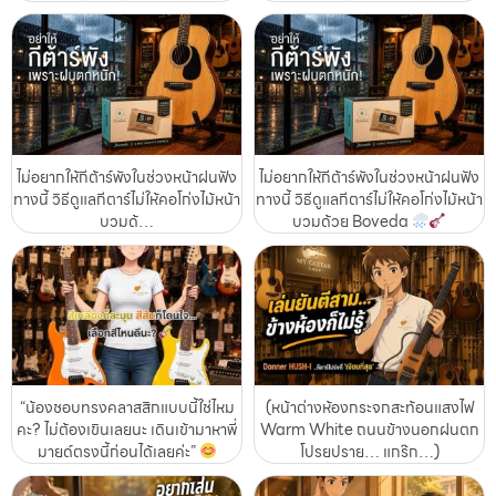
ไม่อยากให้กีต้าร์พังในช่วงหน้าฝนฟัง
ไม่อยากให้กีต้าร์พังในช่วงหน้าฝนฟัง
ทางนี้ วิธีดูแลกีตาร์ไม่ให้คอโก่งไม้หน้า
ทางนี้ วิธีดูแลกีตาร์ไม่ให้คอโก่งไม้หน้า
บวมด้…
บวมด้วย Boveda
“น้องชอบทรงคลาสสิกแบบนี้ใช่ไหม
(หน้าต่างห้องกระจกสะท้อนแสงไฟ
คะ? ไม่ต้องเขินเลยนะ เดินเข้ามาหาพี่
Warm White ถนนข้างนอกฝนตก
มายด์ตรงนี้ก่อนได้เลยค่ะ”
โปรยปราย… แกร๊ก…)