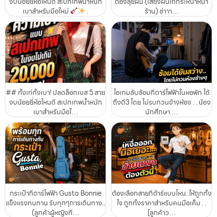
งบน้อยยี่ห้อไหนดี สเปกเทพน้ำหนัก
ต้องลุยฝน (เสียงฝนเทกระหน่ำหน้า
เบาสำหรับมือใหม่
.
ร้าน) ซ่าาา…
## ทั้งเท่ทั้งเบา! ปลดล็อกเบส 5 สาย
ไอเทมลับซ้อมกีตาร์ไฟฟ้าในหอพัก ได้
งบน้อยยี่ห้อไหนดี สเปกเทพน้ำหนัก
ถึงตี3 โดย ไม่รบกวนข้างห้อง . . น้อง
เบาสำหรับมือใ…
นักศึกษา …
กระเป๋ากีตาร์ไฟฟ้า Gusta Bonnie
ต้องเลือกสายกีต้าร์แบบไหน..ให้ถูกทั้ง
แข็งแรงทนทาน รับทุกๆการเดินทาง..
ใจ ถูกทั้งราคาสำหรับคนมือเค็ม . .
(ลูกค้าผู้หญิงที…
[ลูกค้าว…