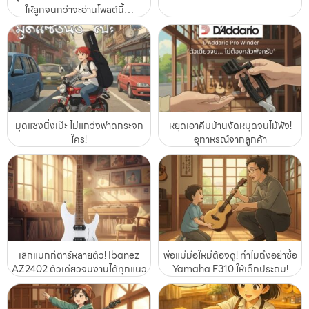
ให้ลูกจนกว่าจะอ่านโพสต์นี้…
มุดแซงนิ่งเป๊ะ ไม่แกว่งฟาดกระจก
หยุดเอาคีมบ้านงัดหมุดจนไม้พัง!
ใคร!
อุทาหรณ์จากลูกค้า
เลิกแบกกีตาร์หลายตัว! Ibanez
พ่อแม่มือใหม่ต้องดู! ทำไมถึงอย่าซื้อ
AZ2402 ตัวเดียวจบงานได้ทุกแนว
Yamaha F310 ให้เด็กประถม!