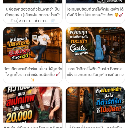
นี่คือสิ่งที่ต้องติดตัวไว้..หากจำเป็น
ไอเทมลับซ้อมกีตาร์ไฟฟ้าในหอพัก ได้
ต้องลุยฝน (เสียงฝนเทกระหน่ำหน้า
ถึงตี3 โดย ไม่รบกวนข้างห้อง
ร้าน) ซ่าาาาา… ซ่าาาาา…
ต้องเลือกสายกีต้าร์แบบไหน..ให้ถูกทั้ง
กระเป๋ากีตาร์ไฟฟ้า Gusta Bonnie
ใจ ถูกทั้งราคาสำหรับคนมือเค็ม
แข็งแรงทนทาน รับทุกๆการเดินทาง