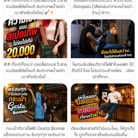
## ทั้งเท่ทั้งเบา! ปลดล็อกเบส 5 สาย
นี่คือสิ่งที่ต้องติดตัวไว้..หากจำเป็น
งบน้อยยี่ห้อไหนดี สเปกเทพน้ำหนัก
ต้องลุยฝน (เสียงฝนเทกระหน่ำหน้า
เบาสำหรับมือใหม่
.
ร้าน) ซ่าาา…
## ทั้งเท่ทั้งเบา! ปลดล็อกเบส 5 สาย
ไอเทมลับซ้อมกีตาร์ไฟฟ้าในหอพัก ได้
งบน้อยยี่ห้อไหนดี สเปกเทพน้ำหนัก
ถึงตี3 โดย ไม่รบกวนข้างห้อง . . น้อง
เบาสำหรับมือใ…
นักศึกษา …
กระเป๋ากีตาร์ไฟฟ้า Gusta Bonnie
ต้องเลือกสายกีต้าร์แบบไหน..ให้ถูกทั้ง
แข็งแรงทนทาน รับทุกๆการเดินทาง..
ใจ ถูกทั้งราคาสำหรับคนมือเค็ม . .