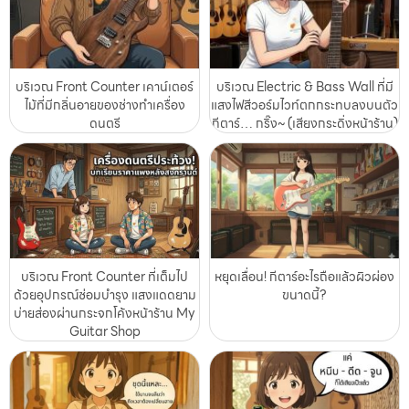
บริเวณ Front Counter เคาน์เตอร์
บริเวณ Electric & Bass Wall ที่มี
ไม้ที่มีกลิ่นอายของช่างทำเครื่อง
แสงไฟสีวอร์มไวท์ตกกระทบลงบนตัว
ดนตรี
กีตาร์… กริ๊ง~ (เสียงกระดิ่งหน้าร้าน)
บริเวณ Front Counter ที่เต็มไป
หยุดเลื่อน! กีตาร์อะไรถือแล้วผิวผ่อง
ด้วยอุปกรณ์ซ่อมบำรุง แสงแดดยาม
ขนาดนี้?
บ่ายส่องผ่านกระจกโค้งหน้าร้าน My
Guitar Shop