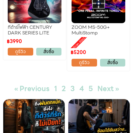
กีต้าร์ไฟฟ้า CENTURY
ZOOM MS-50G+
DARK SERIES LITE
MultiStomp
Promotion ผ่อน 0%
฿3990
ดูรีวิว
สั่งซื้อ
฿5200
ดูรีวิว
สั่งซื้อ
« Previous
1
2
3
4
5
Next »