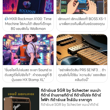
MXR Rockman X100: Time
เลิกแบก! เลิกเปลืองที่! BOSS XS-1
Machine ใส่เกนได้! เสียงที่เด็กยุค
มาเพื่อทวงคืนพื้นที่บอร์ดของคุณ
80 แอบฟังใน Walkman
“ขี่มอไซค์ไปเล่นสด จะเอา Sound ระ
“อย่าเพิ่งตัดสิน PRS SE NF3… ถ้า
ดับสตูดิโอไปยังไง? : คำตอบอยู่ที่ 8
คุณยังไม่ได้ยิน ‘ความลับ’ ของเสียง
ปุ่มของ HX Stomp XL”
คลีนตัวนี้”
กีต้าร์เบส SGR by Schecter แนะนำ
กีต้าร์ ร้านขายกีต้าร์ กีต้าร์โปร่ง กีต้าร์
ไฟฟ้า กีต้าร์เบส ใกล้ฉัน ราคาถูก
กีต้าร์เบส SGR by Schecter แนะนำกีต้าร์