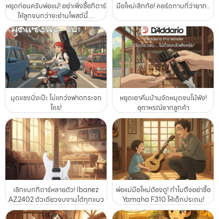
หยุดก่อนครับพ่อแม่! อย่าเพิ่งซื้อกีตาร์
มือใหม่เลิกท้อ! คอร์ดทาบที่ว่ายาก..
ให้ลูกจนกว่าจะอ่านโพสต์นี้…
มุดแซงนิ่งเป๊ะ ไม่แกว่งฟาดกระจก
หยุดเอาคีมบ้านงัดหมุดจนไม้พัง!
ใคร!
อุทาหรณ์จากลูกค้า
เลิกแบกกีตาร์หลายตัว! Ibanez
พ่อแม่มือใหม่ต้องดู! ทำไมถึงอย่าซื้อ
AZ2402 ตัวเดียวจบงานได้ทุกแนว
Yamaha F310 ให้เด็กประถม!