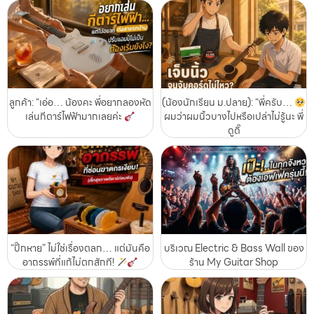
ลูกค้า: “เอ่อ… น้องคะ พี่อยากลองหัด
(น้องนักเรียน ม.ปลาย): “พี่ครับ…
เล่นกีตาร์ไฟฟ้ามากเลยค่ะ
ผมว่าผมนิ้วบางไปหรือเปล่าไม่รู้นะ พี่
ดูดิ๊
“ปิ๊กหาย” ไม่ใช่เรื่องตลก… แต่มันคือ
บริเวณ Electric & Bass Wall ของ
อาถรรพ์ที่แก้ไม่ตกสักที!
ร้าน My Guitar Shop