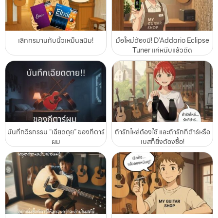
เลิกทรมานกับนิ้วเหม็นสนิม!
มือใหม่ต้องมี! D’Addario Eclipse
Tuner แค่หนีบแล้วดีด
บันทึกวีรกรรม “เฉียดตุย” ของกีตาร์
ถ้ารักไหล่ต้องใช้ และถ้ารักกีต้าร์หรือ
ผม
เบสก็ยิ่งต้องซื้อ!