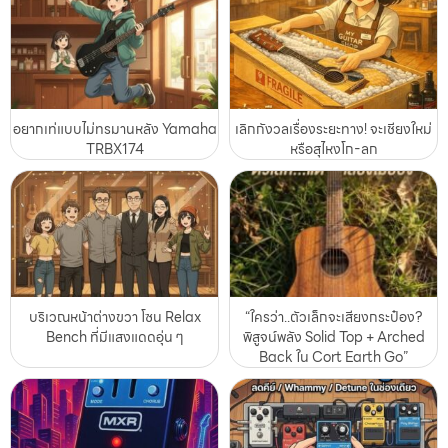
อยากเท่แบบไม่ทรมานหลัง Yamaha
เลิกกังวลเรื่องระยะทาง! จะเชียงใหม่
TRBX174
หรือสุไหงโก-ลก
บริเวณหน้าต่างขวา โซน Relax
“ใครว่า..ตัวเล็กจะเสียงกระป๋อง?
Bench ที่มีแสงแดดอุ่น ๆ
พิสูจน์พลัง Solid Top + Arched
Back ใน Cort Earth Go”