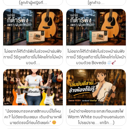
(ลูกค้าผู้หญิงที…
[ลูกค้าว…
ไม่อยากให้กีต้าร์พังในช่วงหน้าฝนฟัง
ไม่อยากให้กีต้าร์พังในช่วงหน้าฝนฟัง
ทางนี้ วิธีดูแลกีตาร์ไม่ให้คอโก่งไม้หน้า
ทางนี้ วิธีดูแลกีตาร์ไม่ให้คอโก่งไม้หน้า
บวมด้…
บวมด้วย Boveda
“น้องชอบทรงคลาสสิกแบบนี้ใช่ไหม
(หน้าต่างห้องกระจกสะท้อนแสงไฟ
คะ? ไม่ต้องเขินเลยนะ เดินเข้ามาหาพี่
Warm White ถนนข้างนอกฝนตก
มายด์ตรงนี้ก่อนได้เลยค่ะ”
โปรยปราย… แกร๊ก…)