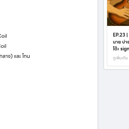
EP.23 | 
Coil
นาย บ่า
oil
โต๊ะ si
อัพกลาง) และ โทน
ดูเพิ่มเติม