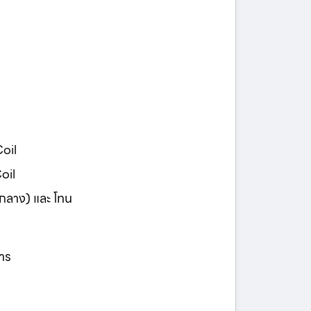
Coil
oil
อัพกลาง) และ โทน
าร