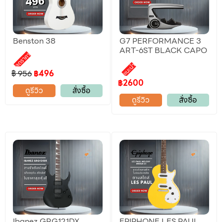
Benston 38
G7 PERFORMANCE 3
ART-6ST BLACK CAPO
ลดราคา
แนะนำ
฿ 956
฿496
฿2600
ดูรีวิว
สั่งซื้อ
ดูรีวิว
สั่งซื้อ
Ibanez GRG121DX
EPIPHONE LES PAUL