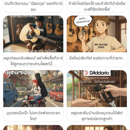
บันทึกวีรกรรม “เฉียดตุย” ของกีตาร์
ถ้ารักไหล่ต้องใช้ และถ้ารักกีต้าร์หรือ
ผม
เบสก็ยิ่งต้องซื้อ!
หยุดก่อนครับพ่อแม่! อย่าเพิ่งซื้อกีตาร์
มือใหม่เลิกท้อ! คอร์ดทาบที่ว่ายาก..
ให้ลูกจนกว่าจะอ่านโพสต์นี้…
มุดแซงนิ่งเป๊ะ ไม่แกว่งฟาดกระจก
หยุดเอาคีมบ้านงัดหมุดจนไม้พัง!
ใคร!
อุทาหรณ์จากลูกค้า