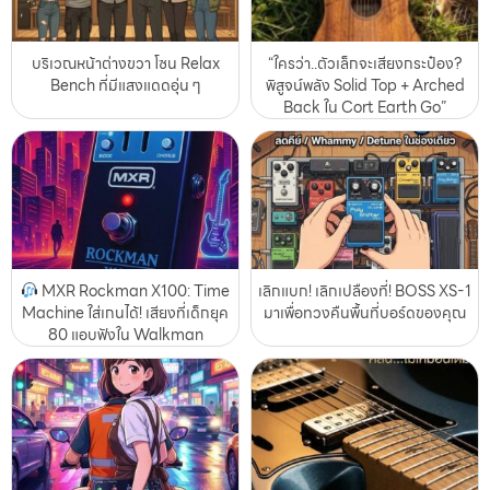
บริเวณหน้าต่างขวา โซน Relax
“ใครว่า..ตัวเล็กจะเสียงกระป๋อง?
Bench ที่มีแสงแดดอุ่น ๆ
พิสูจน์พลัง Solid Top + Arched
Back ใน Cort Earth Go”
MXR Rockman X100: Time
เลิกแบก! เลิกเปลืองที่! BOSS XS-1
Machine ใส่เกนได้! เสียงที่เด็กยุค
มาเพื่อทวงคืนพื้นที่บอร์ดของคุณ
80 แอบฟังใน Walkman