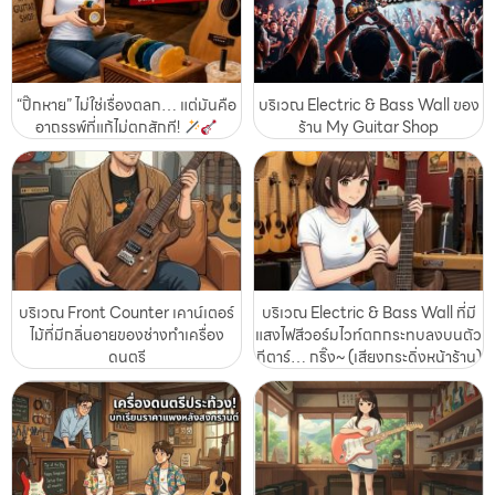
“ปิ๊กหาย” ไม่ใช่เรื่องตลก… แต่มันคือ
บริเวณ Electric & Bass Wall ของ
อาถรรพ์ที่แก้ไม่ตกสักที!
ร้าน My Guitar Shop
บริเวณ Front Counter เคาน์เตอร์
บริเวณ Electric & Bass Wall ที่มี
ไม้ที่มีกลิ่นอายของช่างทำเครื่อง
แสงไฟสีวอร์มไวท์ตกกระทบลงบนตัว
ดนตรี
กีตาร์… กริ๊ง~ (เสียงกระดิ่งหน้าร้าน)