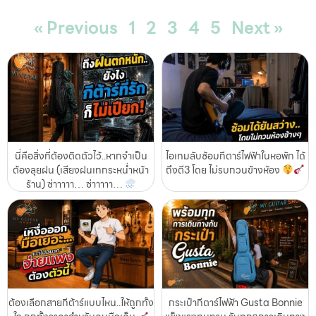
« Previous
1
2
3
4
5
Next »
นี่คือสิ่งที่ต้องติดตัวไว้..หากจำเป็น
ไอเทมลับซ้อมกีตาร์ไฟฟ้าในหอพัก ได้
ต้องลุยฝน (เสียงฝนเทกระหน่ำหน้า
ถึงตี3 โดย ไม่รบกวนข้างห้อง
ร้าน) ซ่าาาาา… ซ่าาาาา…
ต้องเลือกสายกีต้าร์แบบไหน..ให้ถูกทั้ง
กระเป๋ากีตาร์ไฟฟ้า Gusta Bonnie