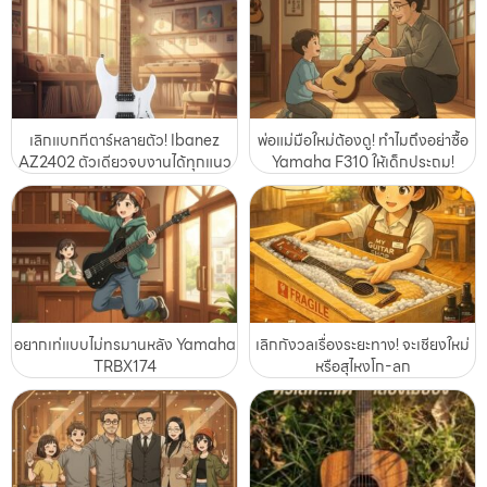
เลิกแบกกีตาร์หลายตัว! Ibanez
พ่อแม่มือใหม่ต้องดู! ทำไมถึงอย่าซื้อ
AZ2402 ตัวเดียวจบงานได้ทุกแนว
Yamaha F310 ให้เด็กประถม!
อยากเท่แบบไม่ทรมานหลัง Yamaha
เลิกกังวลเรื่องระยะทาง! จะเชียงใหม่
TRBX174
หรือสุไหงโก-ลก