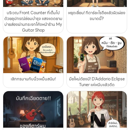
บริเวณ Front Counter ที่เต็มไป
หยุดเลื่อน! กีตาร์อะไรถือแล้วผิวผ่อง
ด้วยอุปกรณ์ซ่อมบำรุง แสงแดดยาม
ขนาดนี้?
บ่ายส่องผ่านกระจกโค้งหน้าร้าน My
Guitar Shop
เลิกทรมานกับนิ้วเหม็นสนิม!
มือใหม่ต้องมี! D’Addario Eclipse
Tuner แค่หนีบแล้วดีด