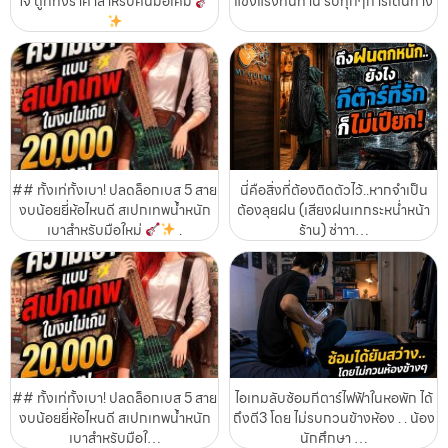
ใจ ถูกทั้งราคาสำหรับคนมือเค็ม
แข็งแรงทนทาน รับทุกๆการเดินทาง
## ทั้งเท่ทั้งเบา! ปลดล็อกเบส 5 สาย
นี่คือสิ่งที่ต้องติดตัวไว้..หากจำเป็น
งบน้อยยี่ห้อไหนดี สเปกเทพน้ำหนัก
ต้องลุยฝน (เสียงฝนเทกระหน่ำหน้า
เบาสำหรับมือใหม่
.
ร้าน) ซ่าาา…
## ทั้งเท่ทั้งเบา! ปลดล็อกเบส 5 สาย
ไอเทมลับซ้อมกีตาร์ไฟฟ้าในหอพัก ได้
งบน้อยยี่ห้อไหนดี สเปกเทพน้ำหนัก
ถึงตี3 โดย ไม่รบกวนข้างห้อง . . น้อง
เบาสำหรับมือใ…
นักศึกษา …