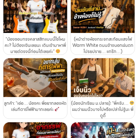
“น้องชอบทรงคลาสสิกแบบนี้ใช่ไหม
(หน้าต่างห้องกระจกสะท้อนแสงไฟ
คะ? ไม่ต้องเขินเลยนะ เดินเข้ามาหาพี่
Warm White ถนนข้างนอกฝนตก
มายด์ตรงนี้ก่อนได้เลยค่ะ”
โปรยปราย… แกร๊ก…)
ลูกค้า: “เอ่อ… น้องคะ พี่อยากลองหัด
(น้องนักเรียน ม.ปลาย): “พี่ครับ…
เล่นกีตาร์ไฟฟ้ามากเลยค่ะ
ผมว่าผมนิ้วบางไปหรือเปล่าไม่รู้นะ พี่
ดูดิ๊