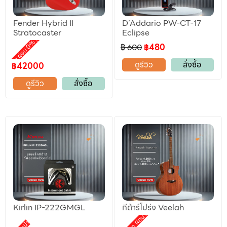
Fender Hybrid II
D’Addario PW-CT-17
ลดราคา
Stratocaster
Eclipse
,
motion ผ่อน 0%
฿ 600
฿480
ดูรีวิว
สั่งซื้อ
฿42000
ดูรีวิว
สั่งซื้อ
Kirlin IP-222GMGL
กีต้าร์โปร่ง Veelah