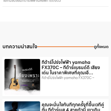
ไอเทมลับซ้อมกีตาร์ไฟฟ้าในหอพัก ได้ถึงตี3
บทความน่าสนใจ
ดูทั้งหมด
กีต้าร์โปร่งไฟฟ้า yamaha
FX370C – กีต้าร์แบรนด์ดี เสียง
เด่น ในราคาพิเศษที่คุณเอื…
กีต้าร์โปร่งไฟฟ้า yamaha FX370C –
คุณจะมั่นใจทันทีทุกครั้งที่ขึ้นเวทีคู่
กับ กีต้าร์เบส 4 สายตัวนี้ เขาเดิน