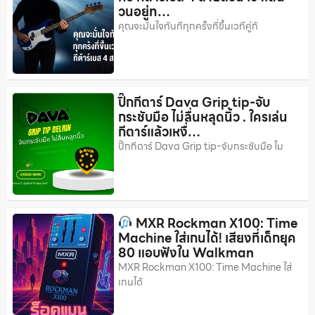
วนอยู่ท…
คุณจะมั่นใจทันทีทุกครั้งที่ขึ้นเวทีคู่กั
ปิ๊กกีตาร์ Dava Grip tip-จับ
กระชับมือ ไม่ลื่นหลุดนิ้ว . ใครเล่น
กีตาร์แล้วเหงื่…
ปิ๊กกีตาร์ Dava Grip tip-จับกระชับมือ ไม
MXR Rockman X100: Time
Machine ใส่เกนได้! เสียงที่เด็กยุค
80 แอบฟังใน Walkman
MXR Rockman X100: Time Machine ใส่
เกนได้