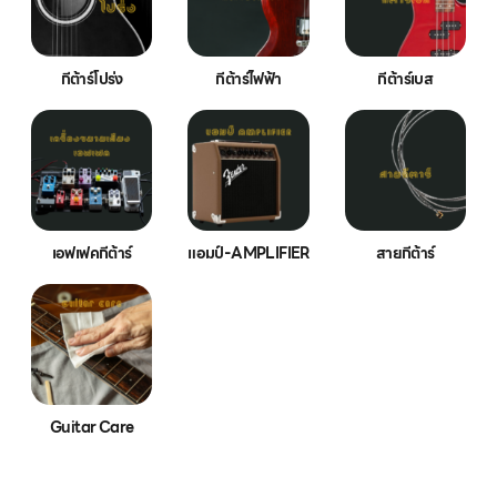
กีต้าร์โปร่ง
กีต้าร์ไฟฟ้า
กีต้าร์เบส
เอฟเฟคกีต้าร์
แอมป์-AMPLIFIER
สายกีต้าร์
Guitar Care