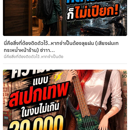
นี่คือสิ่งที่ต้องติดตัวไว้..หากจำเป็นต้องลุยฝน (เสียงฝนเท
กระหน่ำหน้าร้าน) ซ่าาา…
นี่คือสิ่งที่ต้องติดตัวไว้..หากจำเป็นต้อ