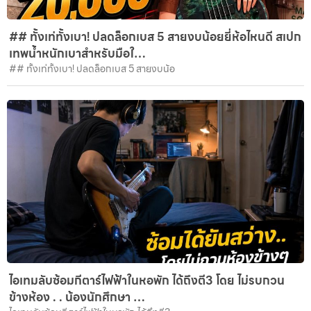
## ทั้งเท่ทั้งเบา! ปลดล็อกเบส 5 สายงบน้อยยี่ห้อไหนดี สเปก
เทพน้ำหนักเบาสำหรับมือใ…
## ทั้งเท่ทั้งเบา! ปลดล็อกเบส 5 สายงบน้อ
ไอเทมลับซ้อมกีตาร์ไฟฟ้าในหอพัก ได้ถึงตี3 โดย ไม่รบกวน
ข้างห้อง . . น้องนักศึกษา …