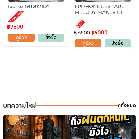
Ibanez GRG121DX
EPIPHONE LES PAUL
Promotion ผ่อน 0%
MELODY MAKER E1
แนะนำ
฿9800
฿ 6500
฿6000
ดูรีวิว
สั่งซื้อ
ดูรีวิว
สั่งซื้อ
บทความใหม่
ดูทั้งหมด