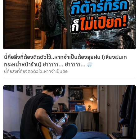
นี่คือสิ่งที่ต้องติดตัวไว้..หากจำเป็นต้องลุยฝน (เสียงฝนเท
กระหน่ำหน้าร้าน) ซ่าาาาา… ซ่าาาาา…
นี่คือสิ่งที่ต้องติดตัวไว้..หากจำเป็นต้อ