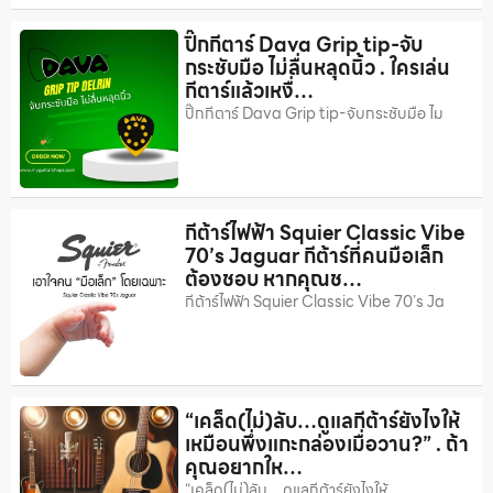
ปิ๊กกีตาร์ Dava Grip tip-จับ
กระชับมือ ไม่ลื่นหลุดนิ้ว . ใครเล่น
กีตาร์แล้วเหงื่…
ปิ๊กกีตาร์ Dava Grip tip-จับกระชับมือ ไม
กีต้าร์ไฟฟ้า Squier Classic Vibe
70’s Jaguar กีต้าร์ที่คนมือเล็ก
ต้องชอบ หากคุณช…
กีต้าร์ไฟฟ้า Squier Classic Vibe 70’s Ja
“เคล็ด(ไม่)ลับ…ดูแลกีต้าร์ยังไงให้
เหมือนพึ่งแกะกล่องเมื่อวาน?” . ถ้า
คุณอยากให…
“เคล็ด(ไม่)ลับ…ดูแลกีต้าร์ยังไงให้