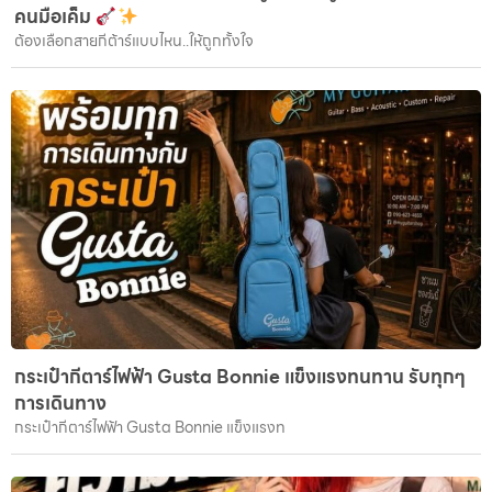
คนมือเค็ม
ต้องเลือกสายกีต้าร์แบบไหน..ให้ถูกทั้งใจ
กระเป๋ากีตาร์ไฟฟ้า Gusta Bonnie แข็งแรงทนทาน รับทุกๆ
การเดินทาง
กระเป๋ากีตาร์ไฟฟ้า Gusta Bonnie แข็งแรงท