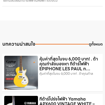
ไอเทมลับซ้อมกีตาร์ไฟฟ้าในหอพัก ได้ถึงตี3
บทความน่าสนใจ
ดูทั้งหมด
คุ้มค่าที่สุดในงบ 6,000 บาท! . ถ้า
คุณกำลังมองหา กีต้าร์ไฟฟ้า
EPIPHONE LES PAUL ท…
คุ้มค่าที่สุดในงบ 6,000 บาท! . ถ้าคุณกำล
กีต้าร์โปร่งไฟฟ้า Yamaha
APX600 VINTAGE WHITE –