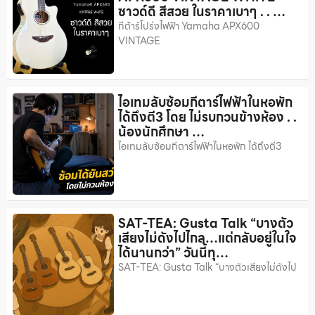
ซาวด์ดี สีสวย ในราคาเบาๆ . . …
กีต้าร์โปร่งไฟฟ้า Yamaha APX600
VINTAGE
ไอเทมลับซ้อมกีตาร์ไฟฟ้าในหอพัก
ได้ถึงตี3 โดย ไม่รบกวนข้างห้อง . .
น้องนักศึกษา …
ไอเทมลับซ้อมกีตาร์ไฟฟ้าในหอพัก ได้ถึงตี3
SAT-TEA: Gusta Talk “บางตัว
เสียงไม่ดังไปไกล…แต่กลับอยู่ในใจ
ได้นานกว่า” วันนี้ทุ…
SAT-TEA: Gusta Talk “บางตัวเสียงไม่ดังไป