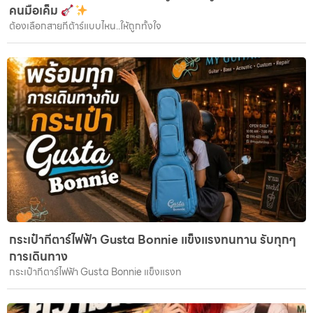
คนมือเค็ม
ต้องเลือกสายกีต้าร์แบบไหน..ให้ถูกทั้งใจ
กระเป๋ากีตาร์ไฟฟ้า Gusta Bonnie แข็งแรงทนทาน รับทุกๆ
การเดินทาง
กระเป๋ากีตาร์ไฟฟ้า Gusta Bonnie แข็งแรงท