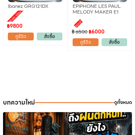
Ibanez GRG121DX
EPIPHONE LES PAUL
Promotion ผ่อน 0%
MELODY MAKER E1
แนะนำ
฿9800
฿ 6500
฿6000
ดูรีวิว
สั่งซื้อ
ดูรีวิว
สั่งซื้อ
บทความใหม่
ดูทั้งหมด