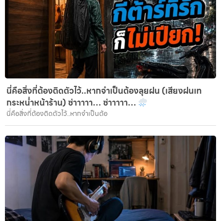
นี่คือสิ่งที่ต้องติดตัวไว้..หากจำเป็นต้องลุยฝน (เสียงฝนเท
กระหน่ำหน้าร้าน) ซ่าาาาา… ซ่าาาาา…
นี่คือสิ่งที่ต้องติดตัวไว้..หากจำเป็นต้อ