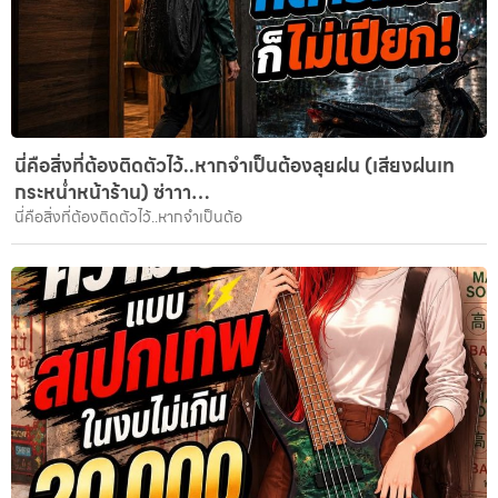
นี่คือสิ่งที่ต้องติดตัวไว้..หากจำเป็นต้องลุยฝน (เสียงฝนเท
กระหน่ำหน้าร้าน) ซ่าาา…
นี่คือสิ่งที่ต้องติดตัวไว้..หากจำเป็นต้อ