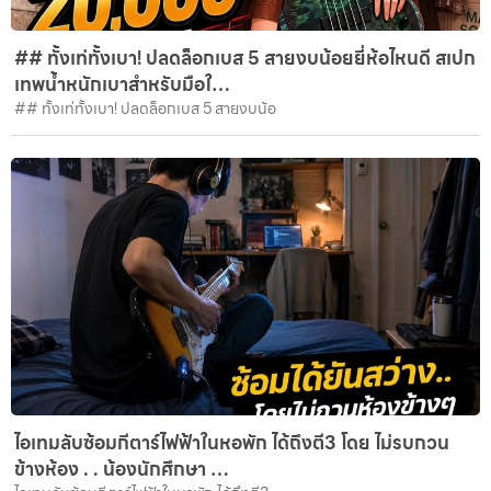
## ทั้งเท่ทั้งเบา! ปลดล็อกเบส 5 สายงบน้อยยี่ห้อไหนดี สเปก
เทพน้ำหนักเบาสำหรับมือใ…
## ทั้งเท่ทั้งเบา! ปลดล็อกเบส 5 สายงบน้อ
ไอเทมลับซ้อมกีตาร์ไฟฟ้าในหอพัก ได้ถึงตี3 โดย ไม่รบกวน
ข้างห้อง . . น้องนักศึกษา …