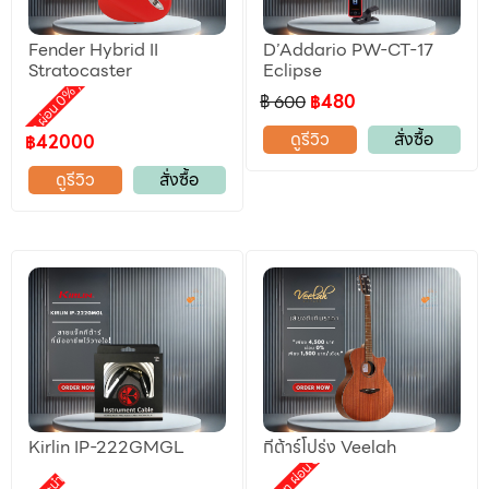
Fender Hybrid II
D’Addario PW-CT-17
ลดราคา
Stratocaster
Eclipse
,
motion ผ่อน 0%
฿ 600
฿480
ดูรีวิว
สั่งซื้อ
฿42000
ดูรีวิว
สั่งซื้อ
Kirlin IP-222GMGL
กีต้าร์โปร่ง Veelah