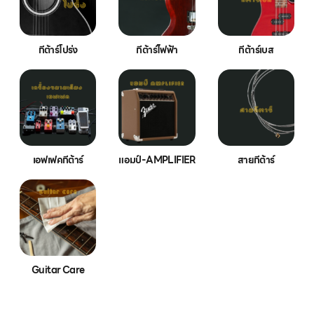
กีต้าร์โปร่ง
กีต้าร์ไฟฟ้า
กีต้าร์เบส
เอฟเฟคกีต้าร์
แอมป์-AMPLIFIER
สายกีต้าร์
Guitar Care