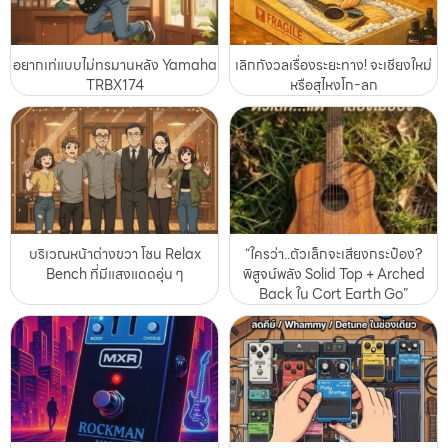
อยากเท่แบบไม่ทรมานหลัง Yamaha
เลิกกังวลเรื่องระยะทาง! จะเชียงใหม่
TRBX174
หรือสุไหงโก-ลก
บริเวณหน้าต่างขวา โซน Relax
“ใครว่า..ตัวเล็กจะเสียงกระป๋อง?
Bench ที่มีแสงแดดอุ่น ๆ
พิสูจน์พลัง Solid Top + Arched
Back ใน Cort Earth Go”