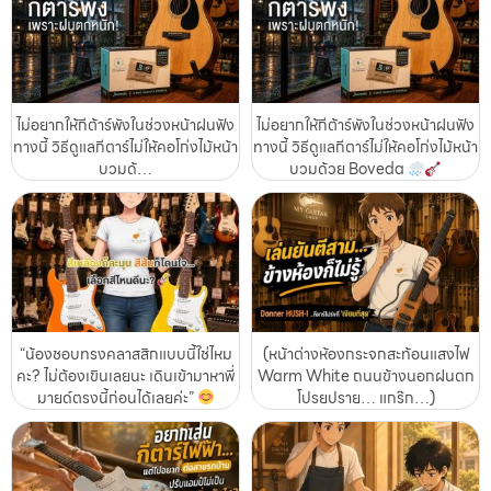
ไม่อยากให้กีต้าร์พังในช่วงหน้าฝนฟัง
ไม่อยากให้กีต้าร์พังในช่วงหน้าฝนฟัง
ทางนี้ วิธีดูแลกีตาร์ไม่ให้คอโก่งไม้หน้า
ทางนี้ วิธีดูแลกีตาร์ไม่ให้คอโก่งไม้หน้า
บวมด้…
บวมด้วย Boveda
“น้องชอบทรงคลาสสิกแบบนี้ใช่ไหม
(หน้าต่างห้องกระจกสะท้อนแสงไฟ
คะ? ไม่ต้องเขินเลยนะ เดินเข้ามาหาพี่
Warm White ถนนข้างนอกฝนตก
มายด์ตรงนี้ก่อนได้เลยค่ะ”
โปรยปราย… แกร๊ก…)