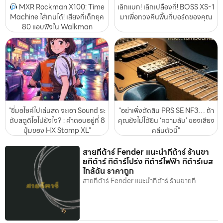
MXR Rockman X100: Time
เลิกแบก! เลิกเปลืองที่! BOSS XS-1
Machine ใส่เกนได้! เสียงที่เด็กยุค
มาเพื่อทวงคืนพื้นที่บอร์ดของคุณ
80 แอบฟังใน Walkman
“ขี่มอไซค์ไปเล่นสด จะเอา Sound ระ
“อย่าเพิ่งตัดสิน PRS SE NF3… ถ้า
ดับสตูดิโอไปยังไง? : คำตอบอยู่ที่ 8
คุณยังไม่ได้ยิน ‘ความลับ’ ของเสียง
ปุ่มของ HX Stomp XL”
คลีนตัวนี้”
สายกีต้าร์ Fender แนะนำกีต้าร์ ร้านขา
ยกีต้าร์ กีต้าร์โปร่ง กีต้าร์ไฟฟ้า กีต้าร์เบส
ใกล้ฉัน ราคาถูก
สายกีต้าร์ Fender แนะนำกีต้าร์ ร้านขายกี