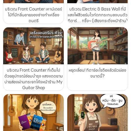
บริเวณ Front Counter เคาน์เตอร์
บริเวณ Electric & Bass Wall ที่มี
ไม้ที่มีกลิ่นอายของช่างทำเครื่อง
แสงไฟสีวอร์มไวท์ตกกระทบลงบนตัว
ดนตรี
กีตาร์… กริ๊ง~ (เสียงกระดิ่งหน้าร้าน)
บริเวณ Front Counter ที่เต็มไป
หยุดเลื่อน! กีตาร์อะไรถือแล้วผิวผ่อง
ด้วยอุปกรณ์ซ่อมบำรุง แสงแดดยาม
ขนาดนี้?
บ่ายส่องผ่านกระจกโค้งหน้าร้าน My
Guitar Shop