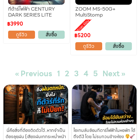
กีต้าร์ไฟฟ้า CENTURY
ZOOM MS-50G+
DARK SERIES LITE
MultiStomp
Promotion ผ่อน 0%
฿3990
ดูรีวิว
สั่งซื้อ
฿5200
ดูรีวิว
สั่งซื้อ
« Previous
1
2
3
4
5
Next »
นี่คือสิ่งที่ต้องติดตัวไว้..หากจำเป็น
ไอเทมลับซ้อมกีตาร์ไฟฟ้าในหอพัก ได้
ต้องลุยฝน (เสียงฝนเทกระหน่ำหน้า
ถึงตี3 โดย ไม่รบกวนข้างห้อง