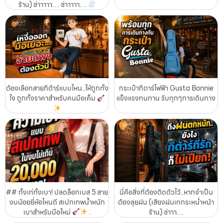
ร้าน) ซ่าาาาา… ซ่าาาาา…
ต้องเลือกสายกีต้าร์แบบไหน..ให้ถูกทั้ง
กระเป๋ากีตาร์ไฟฟ้า Gusta Bonnie
ใจ ถูกทั้งราคาสำหรับคนมือเค็ม
แข็งแรงทนทาน รับทุกๆการเดินทาง
## ทั้งเท่ทั้งเบา! ปลดล็อกเบส 5 สาย
นี่คือสิ่งที่ต้องติดตัวไว้..หากจำเป็น
งบน้อยยี่ห้อไหนดี สเปกเทพน้ำหนัก
ต้องลุยฝน (เสียงฝนเทกระหน่ำหน้า
เบาสำหรับมือใหม่
.
ร้าน) ซ่าาา…