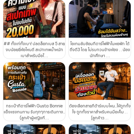
## ทั้งเท่ทั้งเบา! ปลดล็อกเบส 5 สาย
ไอเทมลับซ้อมกีตาร์ไฟฟ้าในหอพัก ได้
งบน้อยยี่ห้อไหนดี สเปกเทพน้ำหนัก
ถึงตี3 โดย ไม่รบกวนข้างห้อง . . น้อง
เบาสำหรับมือใ…
นักศึกษา …
กระเป๋ากีตาร์ไฟฟ้า Gusta Bonnie
ต้องเลือกสายกีต้าร์แบบไหน..ให้ถูกทั้ง
แข็งแรงทนทาน รับทุกๆการเดินทาง..
ใจ ถูกทั้งราคาสำหรับคนมือเค็ม . .
(ลูกค้าผู้หญิงที…
[ลูกค้าว…