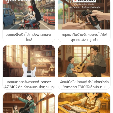
มุดแซงนิ่งเป๊ะ ไม่แกว่งฟาดกระจก
หยุดเอาคีมบ้านงัดหมุดจนไม้พัง!
ใคร!
อุทาหรณ์จากลูกค้า
เลิกแบกกีตาร์หลายตัว! Ibanez
พ่อแม่มือใหม่ต้องดู! ทำไมถึงอย่าซื้อ
AZ2402 ตัวเดียวจบงานได้ทุกแนว
Yamaha F310 ให้เด็กประถม!