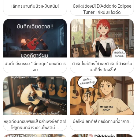
เลิกทรมานกับนิ้วเหม็นสนิม!
มือใหม่ต้องมี! D’Addario Eclipse
Tuner แค่หนีบแล้วดีด
บันทึกวีรกรรม “เฉียดตุย” ของกีตาร์
ถ้ารักไหล่ต้องใช้ และถ้ารักกีต้าร์หรือ
ผม
เบสก็ยิ่งต้องซื้อ!
หยุดก่อนครับพ่อแม่! อย่าเพิ่งซื้อกีตาร์
มือใหม่เลิกท้อ! คอร์ดทาบที่ว่ายาก..
ให้ลูกจนกว่าจะอ่านโพสต์นี้…