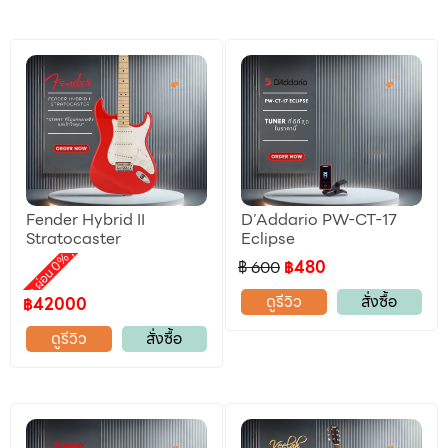
Fender Hybrid II
D’Addario PW-CT-17
ลดราคา
Stratocaster
Eclipse
,
motion ผ่อน 0%
฿ 600
฿480
ดูรีวิว
สั่งซื้อ
฿42000
ดูรีวิว
สั่งซื้อ