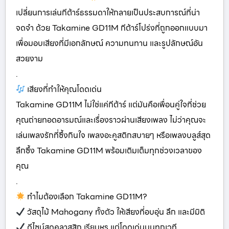
เปลี่ยนการเล่นกีต้าร์ธรรมดาให้กลายเป็นประสบการณ์ที่น่า
จดจำ ด้วย Takamine GD11M กีต้าร์โปร่งที่ถูกออกแบบมา
เพื่อมอบเสียงที่มีเอกลักษณ์ ความทนทาน และรูปลักษณ์อัน
สวยงาม
.
เสียงที่ทำให้คุณโดดเด่น
Takamine GD11M ไม่ใช่แค่กีต้าร์ แต่มันคือเพื่อนคู่ใจที่ช่วย
คุณถ่ายทอดอารมณ์และเรื่องราวผ่านเสียงเพลง ไม่ว่าคุณจะ
เล่นเพลงรักที่ซึ้งกินใจ เพลงอะคูสติกสบายๆ หรือเพลงบลูส์สุด
ลึกซึ้ง Takamine GD11M พร้อมเติมเต็มทุกช่วงเวลาของ
คุณ
.
ทำไมต้องเลือก Takamine GD11M?
วัสดุไม้ Mahogany ทั้งตัว ให้เสียงที่อบอุ่น ลึก และมีมิติ
ดีไซน์สุดคลาสสิก เรียบหรู แต่โดดเด่นบนทุกเวที