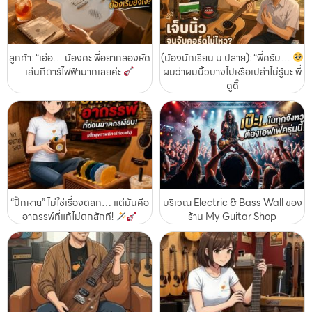
ลูกค้า: “เอ่อ… น้องคะ พี่อยากลองหัด
(น้องนักเรียน ม.ปลาย): “พี่ครับ…
เล่นกีตาร์ไฟฟ้ามากเลยค่ะ
ผมว่าผมนิ้วบางไปหรือเปล่าไม่รู้นะ พี่
ดูดิ๊
“ปิ๊กหาย” ไม่ใช่เรื่องตลก… แต่มันคือ
บริเวณ Electric & Bass Wall ของ
อาถรรพ์ที่แก้ไม่ตกสักที!
ร้าน My Guitar Shop